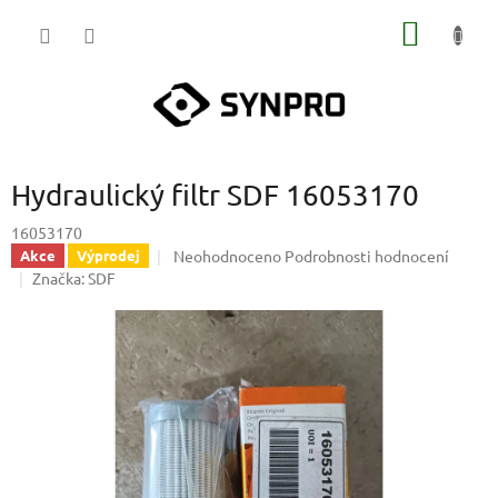
Přejít
NÁKUP
na
obsah
KOŠÍK
Hydraulický filtr SDF 16053170
16053170
Průměrné
Neohodnoceno
Podrobnosti hodnocení
Akce
Výprodej
hodnocení
Značka:
SDF
produktu
je
0,0
z
5
hvězdiček.