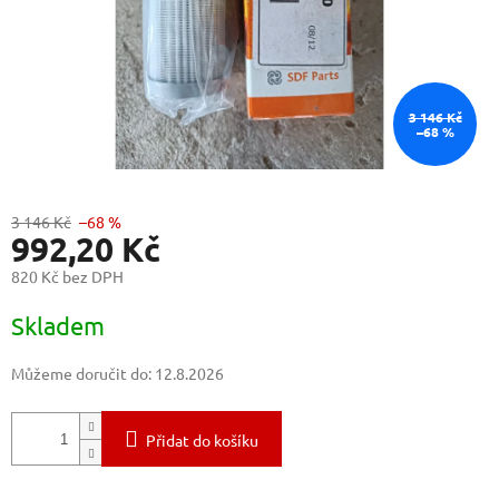
3 146 Kč
–68 %
3 146 Kč
–68 %
992,20 Kč
820 Kč bez DPH
Měrná
Skladem
cena:
Můžeme doručit do:
12.8.2026
Přidat do košíku