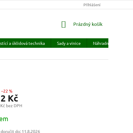
KONTAKTY
HODNOCENÍ OBCHODU
Přihlášení
PRODÁVANÉ ZNAČKY
NÁKUPNÍ
Prázdný košík
KOŠÍK
stící a úklidová technika
Sady a vinice
Náhradní díly
H
–22 %
32 Kč
 Kč bez DPH
dem
oručit do:
11.8.2026