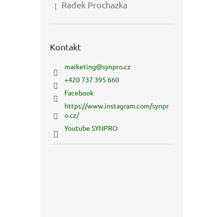
Radek Prochazka
|
Hodnocení produktu je 5 z 5 hvězdiček.
Kontakt
marketing
@
synpro.cz
+420 737 395 660
Facebook
https://www.instagram.com/synpr
o.cz/
Youtube SYNPRO