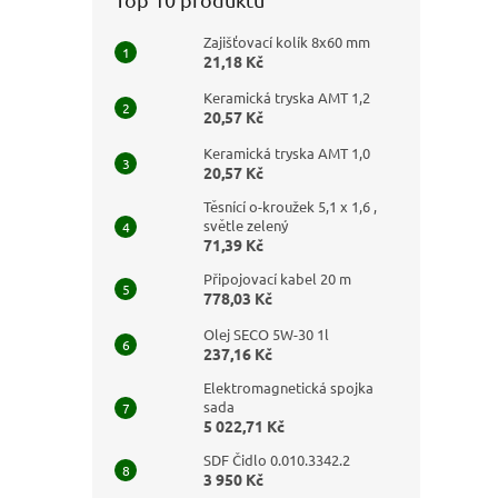
Zajišťovací kolík 8x60 mm
21,18 Kč
Keramická tryska AMT 1,2
20,57 Kč
Keramická tryska AMT 1,0
20,57 Kč
Těsnící o-kroužek 5,1 x 1,6 ,
světle zelený
71,39 Kč
Připojovací kabel 20 m
778,03 Kč
Olej SECO 5W-30 1l
237,16 Kč
Elektromagnetická spojka
sada
5 022,71 Kč
SDF Čidlo 0.010.3342.2
3 950 Kč