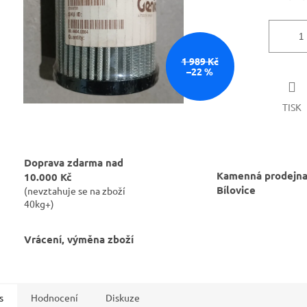
1 989 Kč
–22 %
TISK
Doprava zdarma nad
Kamenná prodejna
10.000 Kč
Bílovice
(nevztahuje se na zboží
40kg+)
Vrácení, výměna zboží
s
Hodnocení
Diskuze