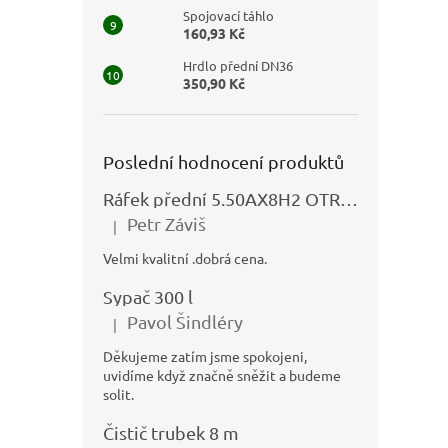
Spojovací táhlo
160,93 Kč
Hrdlo přední DN36
350,90 Kč
Poslední hodnocení produktů
Ráfek přední 5.50AX8H2 OTRSK21.06 - N325111027
Petr Záviš
|
Hodnocení produktu je 5 z 5 hvězdiček.
Velmi kvalitní .dobrá cena.
Sypač 300 l
Pavol Šindléry
|
Hodnocení produktu je 5 z 5 hvězdiček.
Děkujeme zatím jsme spokojeni,
uvidíme když značně sněžit a budeme
solit.
Čistič trubek 8 m