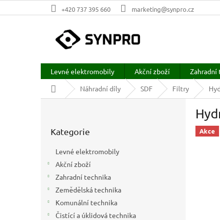
Přejít
+420 737 395 660
marketing@synpro.cz
na
obsah
Levné elektromobily
Akční zboží
Zahradní 
Domů
Náhradní díly
SDF
Filtry
Hyd
P
Hydr
o
Přeskočit
s
Kategorie
kategorie
Akce
t
r
Levné elektromobily
a
Akční zboží
n
Zahradní technika
n
í
Zemědělská technika
p
Komunální technika
a
Čistící a úklidová technika