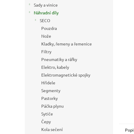
n
Sady a vinice
e
Náhradní díly
l
SECO
Pouzdra
Nože
Kladky, řemeny a řemenice
Filtry
Pneumatiky a ráfky
Elektro, kabely
Elektromagnetické spojky
Hřídele
Segmenty
Pastorky
Páčka plynu
Sytiče
Čepy
Kola sečení
Popi