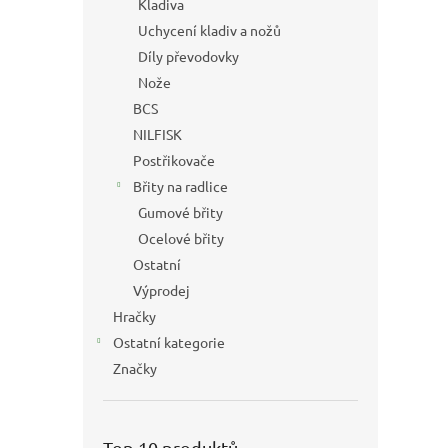
Kladiva
Uchycení kladiv a nožů
Díly převodovky
Nože
BCS
NILFISK
Postřikovače
Břity na radlice
Gumové břity
Ocelové břity
Ostatní
Výprodej
Hračky
Ostatní kategorie
Značky
Top 10 produktů