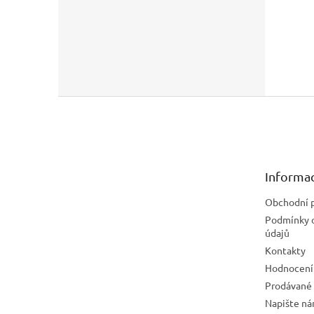
Z
á
p
a
t
Informac
í
Obchodní 
Podmínky 
údajů
Kontakty
Hodnocení
Prodávané
Napište n