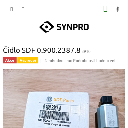
Přejít
NÁKUP
na
obsah
KOŠÍK
Čidlo SDF 0.900.2387.8
8910
Průměrné
Neohodnoceno
Podrobnosti hodnocení
Akce
Výprodej
hodnocení
produktu
je
0,0
z
5
hvězdiček.