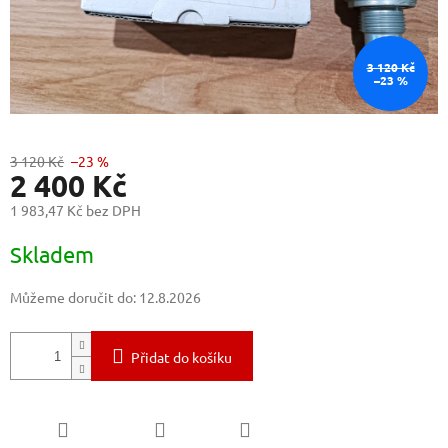
3 120 Kč
–23 %
3 120 Kč
–23 %
2 400 Kč
1 983,47 Kč bez DPH
Měrná
Skladem
cena:
Můžeme doručit do:
12.8.2026
Přidat do košíku