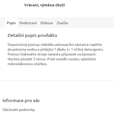
Vrácení, výměna zboží
Popis
Hodnocení
Diskuze
Značka
Detailní popis produktu
Doporučený postup: nádobku pěnovacího nástavce naplňte
do poloviny vodou a přidejte 1 dávku (= 1 víčko) detergentu.
Pomocí tlakového stroje naneste přípravek na karoserii.
Nechte působit 5 minut. Poté vozidlo osušte, vyleštěte
mikrovláknovou utěrkou.
Z
á
p
a
Informace pro vás
t
Obchodní podmínky
í