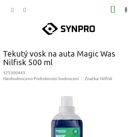
Přejít
NÁKUP
na
obsah
KOŠÍK
Tekutý vosk na auta Magic Was
Nilfisk 500 ml
125300443
Průměrné
Neohodnoceno
Podrobnosti hodnocení
Značka:
Nilfisk
hodnocení
produktu
je
0,0
z
5
hvězdiček.