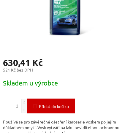
630,41 Kč
521 Kč bez DPH
Měrná
Skladem u výrobce
cena:
Přidat do košíku
Používá se pro závěrečné
ošetření karoserie voskem po jejím
důkladném omytí
.
Vosk vytváří na laku neviditelnou ochrannou