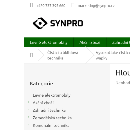
Přejít
+420 737 395 660
marketing@synpro.cz
na
obsah
Levné elektromobily
Akční zboží
Zahradní 
Čistící a úklidová
Vysokotlaké čističe
Domů
technika
wapky
P
Hlou
o
Přeskočit
s
Průměr
Neohod
Kategorie
kategorie
t
hodnoc
r
produkt
Levné elektromobily
a
je
Akční zboží
n
0,0
z
Zahradní technika
n
5
í
Zemědělská technika
hvězdič
p
Komunální technika