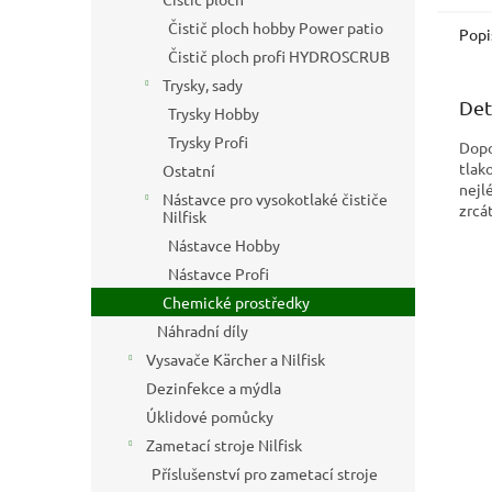
Čistič ploch hobby Power patio
Popi
Čistič ploch profi HYDROSCRUB
Trysky, sady
Det
Trysky Hobby
Trysky Profi
Dopo
tlak
Ostatní
nejl
Nástavce pro vysokotlaké čističe
zrcát
Nilfisk
Nástavce Hobby
Nástavce Profi
Chemické prostředky
Náhradní díly
Vysavače Kärcher a Nilfisk
Dezinfekce a mýdla
Úklidové pomůcky
Zametací stroje Nilfisk
Příslušenství pro zametací stroje