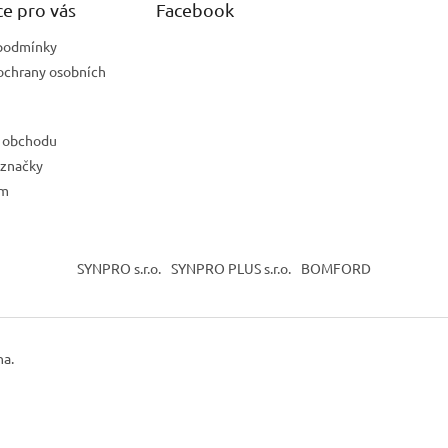
e pro vás
Facebook
podmínky
ochrany osobních
 obchodu
 značky
ám
SYNPRO s.r.o.
SYNPRO PLUS s.r.o.
BOMFORD
na.