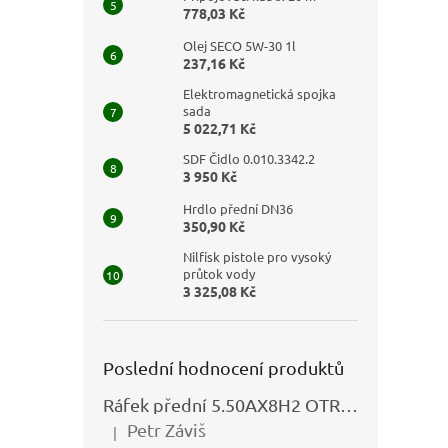
778,03 Kč
Olej SECO 5W-30 1l
237,16 Kč
Elektromagnetická spojka
sada
5 022,71 Kč
SDF Čidlo 0.010.3342.2
3 950 Kč
Hrdlo přední DN36
350,90 Kč
Nilfisk pistole pro vysoký
průtok vody
3 325,08 Kč
Poslední hodnocení produktů
Ráfek přední 5.50AX8H2 OTRSK21.06 - N325111027
Petr Záviš
|
Hodnocení produktu je 5 z 5 hvězdiček.