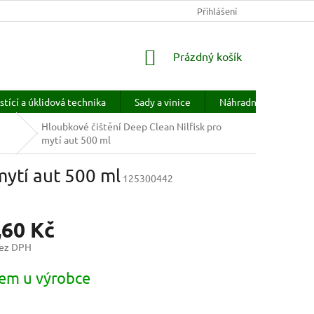
KONTAKTY
HODNOCENÍ OBCHODU
Přihlášení
PRODÁVANÉ ZNAČKY
NÁKUPNÍ
Prázdný košík
KOŠÍK
stící a úklidová technika
Sady a vinice
Náhradní díly
H
Hloubkové čištění Deep Clean Nilfisk pro
mytí aut 500 ml
mytí aut 500 ml
125300442
,60 Kč
bez DPH
em u výrobce