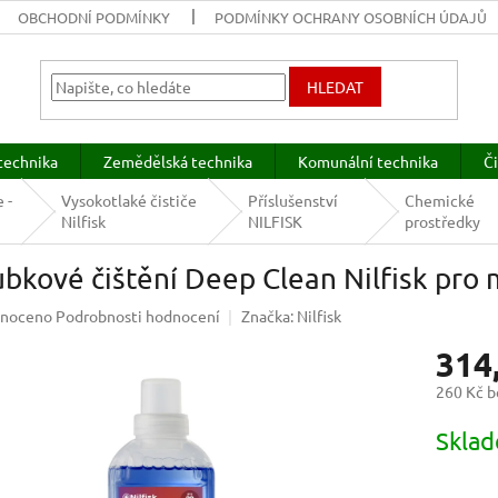
OBCHODNÍ PODMÍNKY
PODMÍNKY OCHRANY OSOBNÍCH ÚDAJŮ
HLEDAT
technika
Zemědělská technika
Komunální technika
Či
 -
Vysokotlaké čističe
Příslušenství
Chemické
Nilfisk
NILFISK
prostředky
bkové čištění Deep Clean Nilfisk pro 
né
noceno
Podrobnosti hodnocení
Značka:
Nilfisk
ení
314
u
260 Kč 
Měrná
Sklad
cena:
ek.