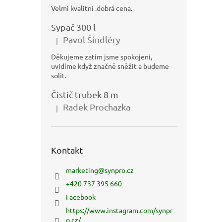
Velmi kvalitní .dobrá cena.
Sypač 300 l
Pavol Šindléry
|
Hodnocení produktu je 5 z 5 hvězdiček.
Děkujeme zatím jsme spokojeni,
uvidíme když značně sněžit a budeme
solit.
Čistič trubek 8 m
Radek Prochazka
|
Hodnocení produktu je 5 z 5 hvězdiček.
Kontakt
marketing
@
synpro.cz
+420 737 395 660
Facebook
https://www.instagram.com/synpr
o.cz/