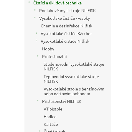
a
Čistící a úklidová technika
n
Podlahové mycí stroje NILFISK
e
Vysokotlaké čističe - wapky
l
Chemie a dezinfekce Nilfisk
Vysokotlaké čističe Kärcher
Vysokotlaké čističe Nilfisk
Hobby
Profesionální
Studenovodní vysokotlaké stroje
NILFISK
Teplovodní vysokotlaké stroje
NILFISK
Vysokotlaké stroje s benzínovým
nebo naftovým pohonem
Příslušenství NILFISK
VT pistole
Hadice
Kartáče
Čistič ploch