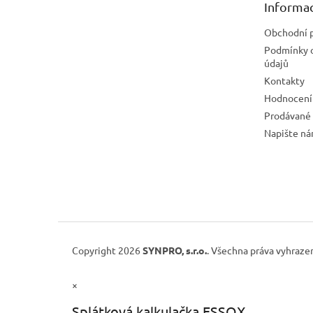
Informac
í
Obchodní 
Podmínky 
údajů
Kontakty
Hodnocení
Prodávané
Napište n
Copyright 2026
SYNPRO, s.r.o.
. Všechna práva vyhraze
×
Splátková kalkulačka ESSOX