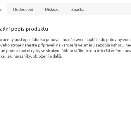
s
Hodnocení
Diskuze
Značka
ailní popis produktu
ručený postup: nádobku pěnovacího nástavce naplňte do poloviny vodou
ového stroje naneste přípravek na karoserii ve směru zezdola nahoru, n
épe pomocí autotrysky se širokým úhlem střiku, která je k čištěnému pov
ka, lak, nárazníky, obložení a další.