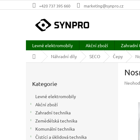
Přejít
+420 737 395 660
marketing@synpro.cz
na
obsah
Levné elektromobily
Akční zboží
Zahradní 
Domů
Náhradní díly
SECO
Čepy
No
P
Nos
o
Přeskočit
s
Průměr
Neohod
Kategorie
kategorie
t
hodnoc
r
produkt
Levné elektromobily
a
je
Akční zboží
n
0,0
z
Zahradní technika
n
5
í
Zemědělská technika
hvězdič
p
Komunální technika
a
Čistící a úklidová technika