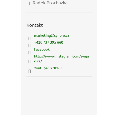
Radek Prochazka
|
Hodnocení produktu je 5 z 5 hvězdiček.
Kontakt
marketing
@
synpro.cz
+420 737 395 660
Facebook
https://www.instagram.com/synpr
o.cz/
Youtube SYNPRO