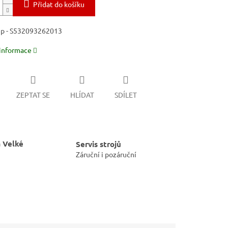
Přidat do košíku
ep - S532093262013
 informace
ZEPTAT SE
HLÍDAT
SDÍLET
 Velké
Servis strojů
Záruční i pozáruční