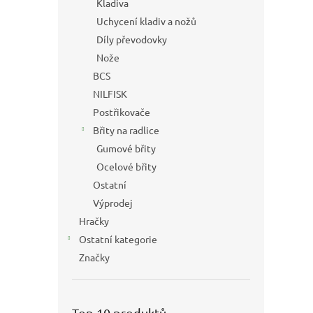
Kladiva
Uchycení kladiv a nožů
Díly převodovky
Nože
BCS
NILFISK
Postřikovače
Břity na radlice
Gumové břity
Ocelové břity
Ostatní
Výprodej
Hračky
Ostatní kategorie
Značky
Top 10 produktů