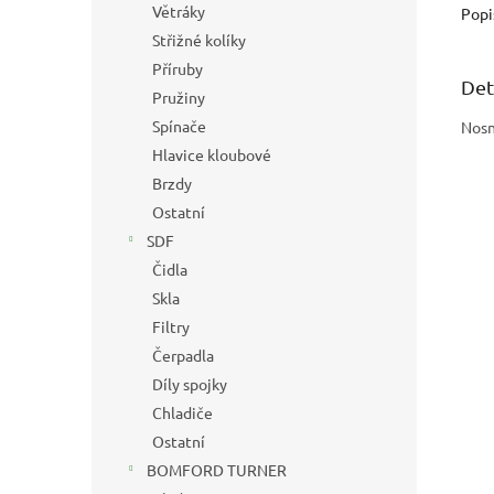
Větráky
Popi
Střižné kolíky
Příruby
Det
Pružiny
Spínače
Nosn
Hlavice kloubové
Brzdy
Ostatní
SDF
Čidla
Skla
Filtry
Čerpadla
Díly spojky
Chladiče
Ostatní
BOMFORD TURNER