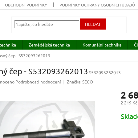
OBCHODNÍ PODMÍNKY
PODMÍNKY OCHRANY OSOBNÍCH ÚDAJŮ
HLEDAT
technika
Zemědělská technika
Komunální technika
Či
sný čep - S532093262013
ný čep - S532093262013
S532093262013
né
noceno
Podrobnosti hodnocení
Značka:
SECO
ení
2 6
u
2 219 Kč
Měrná
Sklad
cena:
ek.