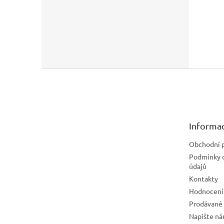
Z
á
p
a
t
Informac
í
Obchodní 
Podmínky 
údajů
Kontakty
Hodnocení
Prodávané
Napište n