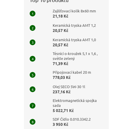
Zajišťovací kolík 8x60 mm
21,18 Kč
Keramická tryska AMT 1,2
20,57 Kč
Keramická tryska AMT 1,0
20,57 Kč
Těsnící o-kroužek 5,1 x 1,6 ,
světle zelený
71,39 Kč
Připojovací kabel 20 m
778,03 Kč
Olej SECO 5W-30 1l
237,16 Kč
Elektromagnetická spojka
sada
5 022,71 Kč
SDF Čidlo 0.010.3342.2
3 950 Kč