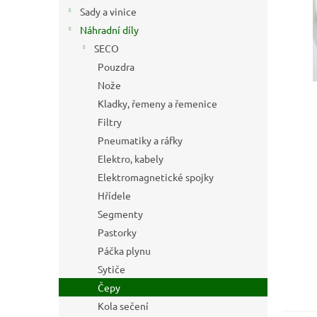
n
Sady a vinice
e
Náhradní díly
l
SECO
Pouzdra
Nože
Kladky, řemeny a řemenice
Filtry
Pneumatiky a ráfky
Elektro, kabely
Elektromagnetické spojky
Hřídele
Segmenty
Pastorky
Páčka plynu
Sytiče
Čepy
Kola sečení