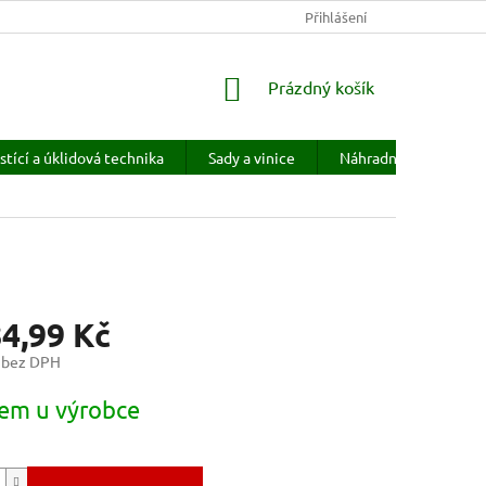
KONTAKTY
HODNOCENÍ OBCHODU
Přihlášení
PRODÁVANÉ ZNAČKY
NÁKUPNÍ
Prázdný košík
KOŠÍK
stící a úklidová technika
Sady a vinice
Náhradní díly
H
84,99 Kč
 bez DPH
em u výrobce