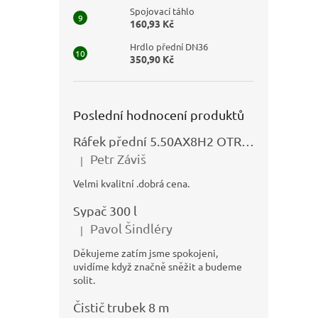
Spojovací táhlo
160,93 Kč
Hrdlo přední DN36
350,90 Kč
Poslední hodnocení produktů
Ráfek přední 5.50AX8H2 OTRSK21.06 - N325111027
Petr Záviš
|
Hodnocení produktu je 5 z 5 hvězdiček.
Velmi kvalitní .dobrá cena.
Sypač 300 l
Pavol Šindléry
|
Hodnocení produktu je 5 z 5 hvězdiček.
Děkujeme zatím jsme spokojeni,
uvidíme když značně sněžit a budeme
solit.
Čistič trubek 8 m