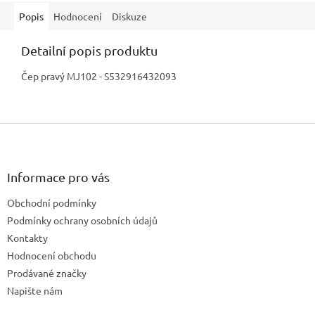
Popis
Hodnocení
Diskuze
Detailní popis produktu
Čep pravý MJ102 - S532916432093
Z
á
p
a
Informace pro vás
t
Obchodní podmínky
í
Podmínky ochrany osobních údajů
Kontakty
Hodnocení obchodu
Prodávané značky
Napište nám