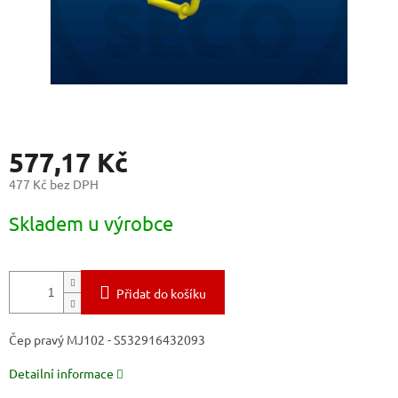
577,17 Kč
477 Kč bez DPH
Měrná
Skladem u výrobce
cena:
Přidat do košíku
Čep pravý MJ102 - S532916432093
Detailní informace