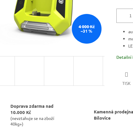
4 000 Kč
–31 %
au
mo
LE
Detailní
TISK
Doprava zdarma nad
Kamenná prodejna
10.000 Kč
Bílovice
(nevztahuje se na zboží
40kg+)