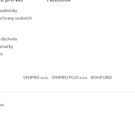
podmínky
ochrany osobních
 obchodu
 značky
ám
SYNPRO s.r.o.
SYNPRO PLUS s.r.o.
BOMFORD
na.