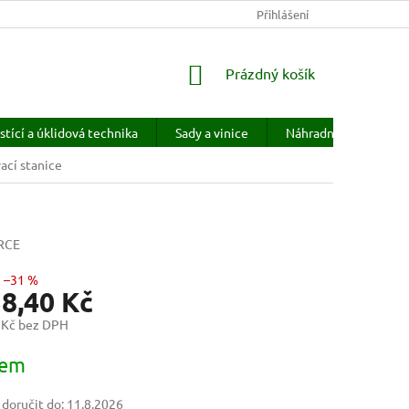
KONTAKTY
HODNOCENÍ OBCHODU
Přihlášení
PRODÁVANÉ ZNAČKY
NÁKUPNÍ
Prázdný košík
KOŠÍK
stící a úklidová technika
Sady a vinice
Náhradní díly
H
ací stanice
RCE
–31 %
38,40 Kč
 Kč bez DPH
dem
oručit do:
11.8.2026