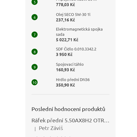
778,03 Kč
Olej SECO 5W-30 1l
237,16 Kč
Elektromagnetická spojka
sada
5 022,71 Kč
SDF Čidlo 0.010.3342.2
3 950 Kč
Spojovací táhlo
160,93 Kč
Hrdlo přední DN36
350,90 Kč
Poslední hodnocení produktů
Ráfek přední 5.50AX8H2 OTRSK21.06 - N325111027
Petr Záviš
|
Hodnocení produktu je 5 z 5 hvězdiček.