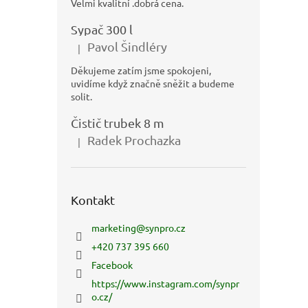
Velmi kvalitní .dobrá cena.
Sypač 300 l
Pavol Šindléry
|
Hodnocení produktu je 5 z 5 hvězdiček.
Děkujeme zatím jsme spokojeni,
uvidíme když značně sněžit a budeme
solit.
Čistič trubek 8 m
Radek Prochazka
|
Hodnocení produktu je 5 z 5 hvězdiček.
Kontakt
marketing
@
synpro.cz
+420 737 395 660
Facebook
https://www.instagram.com/synpr
o.cz/