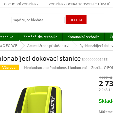
OBCHODNÍ PODMÍNKY
PODMÍNKY OCHRANY OSOBNÍCH ÚDAJŮ
HLEDAT
technika
Zemědělská technika
Komunální technika
Či
ka G-FORCE
Akumulátor a příslušenství
Rychlonabíjecí dokov
lonabíjecí dokovací stanice
S000000002155
Průměrné
Neohodnoceno
Podrobnosti hodnocení
Značka:
G-FO
Výprodej
hodnocení
produktu
4 000 Kč
2 7
je
0,0
2 263,14
z
5
Měrná
Skla
hvězdiček.
cena:
Můžeme d