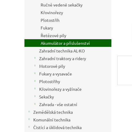
n
Ručně vedené sekačky
e
Křovinořezy
l
Plotostřih
Fukary
Řetězové pily
Akumulátor a příslušenství
Zahradní technika AL-KO
Zahradní traktory a ridery
Motorové pily
Fukary a vysavače
Plotostřihy
Křovinořezy a vyžínače
Sekačky
Zahrada - vše ostatní
Zemědělská technika
Komunální technika
Čistící a úklidová technika