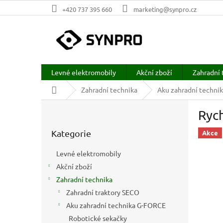
Přejít
+420 737 395 660
marketing@synpro.cz
na
obsah
Levné elektromobily
Akční zboží
Zahradní 
Domů
Zahradní technika
Aku zahradní techni
P
Rych
o
Přeskočit
s
Kategorie
kategorie
Akce
t
r
Levné elektromobily
a
Akční zboží
n
Zahradní technika
n
í
Zahradní traktory SECO
p
Aku zahradní technika G-FORCE
a
Robotické sekačky