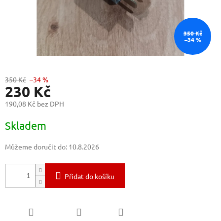
350 Kč
–34 %
350 Kč
–34 %
230 Kč
190,08 Kč bez DPH
Měrná
Skladem
cena:
Můžeme doručit do:
10.8.2026
Přidat do košíku