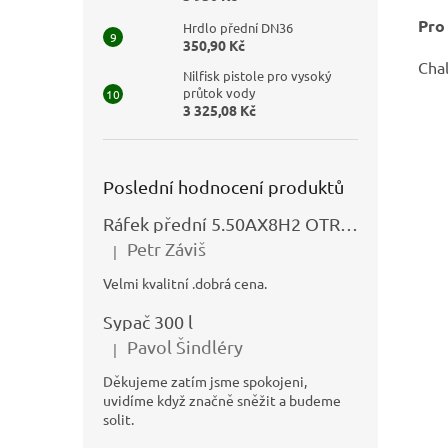
Pro
Hrdlo přední DN36
350,90 Kč
Chal
Nilfisk pistole pro vysoký
průtok vody
3 325,08 Kč
Poslední hodnocení produktů
Ráfek přední 5.50AX8H2 OTRSK21.06 - N325111027
Petr Záviš
|
Hodnocení produktu je 5 z 5 hvězdiček.
Velmi kvalitní .dobrá cena.
Sypač 300 l
Pavol Šindléry
|
Hodnocení produktu je 5 z 5 hvězdiček.
Děkujeme zatím jsme spokojeni,
uvidíme když značně sněžit a budeme
solit.