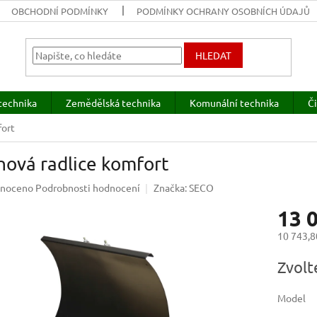
OBCHODNÍ PODMÍNKY
PODMÍNKY OCHRANY OSOBNÍCH ÚDAJŮ
HLEDAT
technika
Zemědělská technika
Komunální technika
Či
fort
hová radlice komfort
né
noceno
Podrobnosti hodnocení
Značka:
SECO
ení
13 
u
10 743,8
Měrná
Zvolt
cena:
ek.
Model