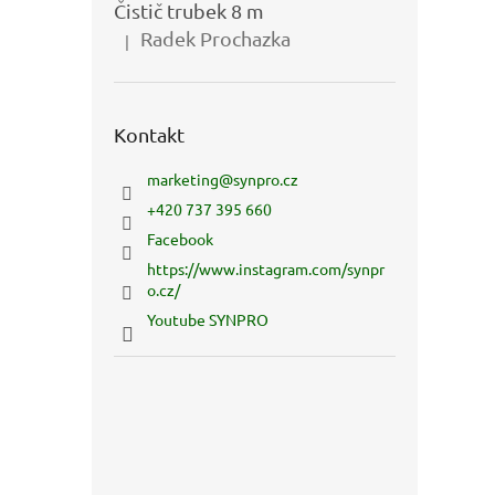
Čistič trubek 8 m
Radek Prochazka
|
Hodnocení produktu je 5 z 5 hvězdiček.
Kontakt
marketing
@
synpro.cz
+420 737 395 660
Facebook
https://www.instagram.com/synpr
o.cz/
Youtube SYNPRO