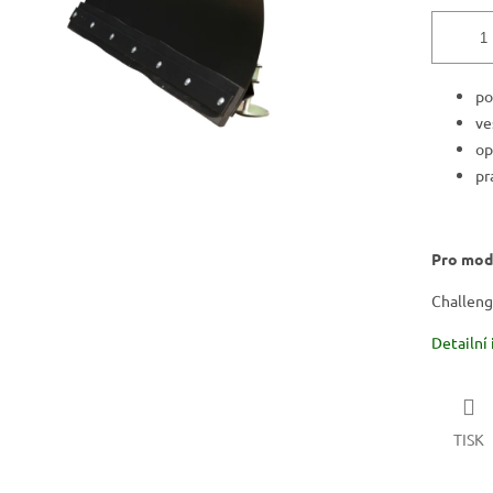
po
ve
op
pr
Pro mod
Challenge
Detailní
TISK