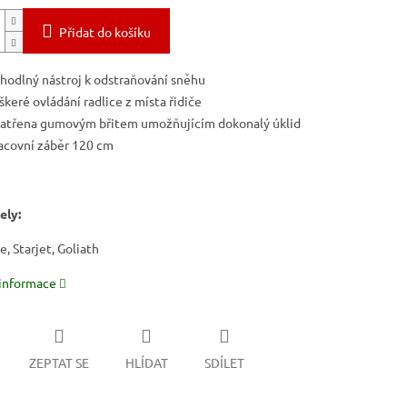
Přidat do košíku
hodlný nástroj k odstraňování sněhu
škeré ovládání radlice z místa řidiče
atřena gumovým břitem umožňujícím dokonalý úklid
acovní záběr 120 cm
ely:
, Starjet, Goliath
 informace
ZEPTAT SE
HLÍDAT
SDÍLET