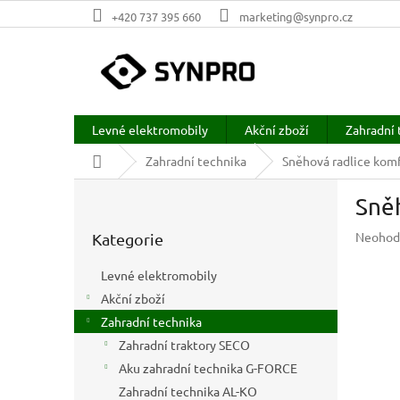
Přejít
+420 737 395 660
marketing@synpro.cz
na
obsah
Levné elektromobily
Akční zboží
Zahradní 
Domů
Zahradní technika
Sněhová radlice kom
P
Sně
o
Přeskočit
s
Průměr
Neohod
Kategorie
kategorie
t
hodnoc
r
produkt
Levné elektromobily
a
je
Akční zboží
n
0,0
z
Zahradní technika
n
5
í
Zahradní traktory SECO
hvězdič
p
Aku zahradní technika G-FORCE
a
Zahradní technika AL-KO