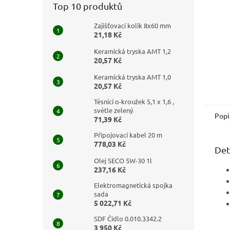
Top 10 produktů
Zajišťovací kolík 8x60 mm
21,18 Kč
Keramická tryska AMT 1,2
20,57 Kč
Keramická tryska AMT 1,0
20,57 Kč
Těsnící o-kroužek 5,1 x 1,6 ,
světle zelený
Popi
71,39 Kč
Připojovací kabel 20 m
778,03 Kč
Det
Olej SECO 5W-30 1l
237,16 Kč
Elektromagnetická spojka
sada
5 022,71 Kč
SDF Čidlo 0.010.3342.2
3 950 Kč