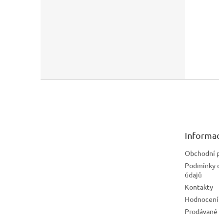
Z
á
p
a
t
Informac
í
Obchodní 
Podmínky 
údajů
Kontakty
Hodnocení
Prodávané