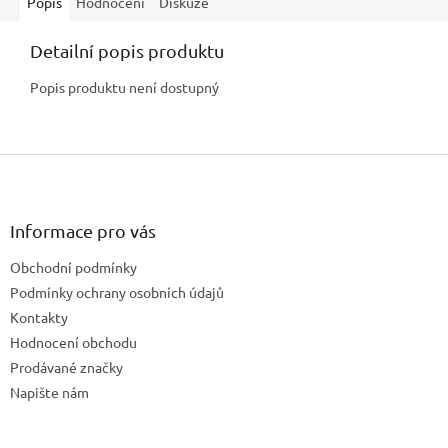
Popis
Hodnocení
Diskuze
Detailní popis produktu
Popis produktu není dostupný
Z
á
p
a
Informace pro vás
t
Obchodní podmínky
í
Podmínky ochrany osobních údajů
Kontakty
Hodnocení obchodu
Prodávané značky
Napište nám