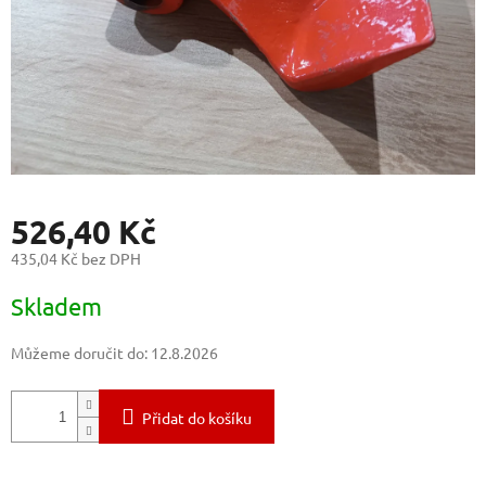
526,40 Kč
435,04 Kč bez DPH
Měrná
Skladem
cena:
Můžeme doručit do:
12.8.2026
Přidat do košíku