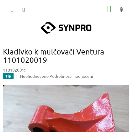
Přejít
NÁKUP
na
obsah
KOŠÍK
Kladívko k mulčovači Ventura
1101020019
1101020019
Průměrné
Neohodnoceno
Podrobnosti hodnocení
Tip
hodnocení
produktu
je
0,0
z
5
hvězdiček.