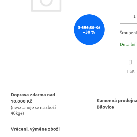
3 696,55 Kč
–30 %
Šroubení
Detailní
TISK
Doprava zdarma nad
Kamenná prodejna
10.000 Kč
Bílovice
(nevztahuje se na zboží
40kg+)
Vrácení, výměna zboží