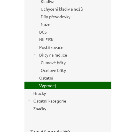
Kladiva
Uchycení kladiv a nožů
Díly převodovky
Nože
BCS
NILFISK
Postřikovače
Břity na radlice
Gumové břity
Ocelové břity
Ostatní
Výprodej
Hračky
Ostatní kategorie
Značky
Top 10 produktů