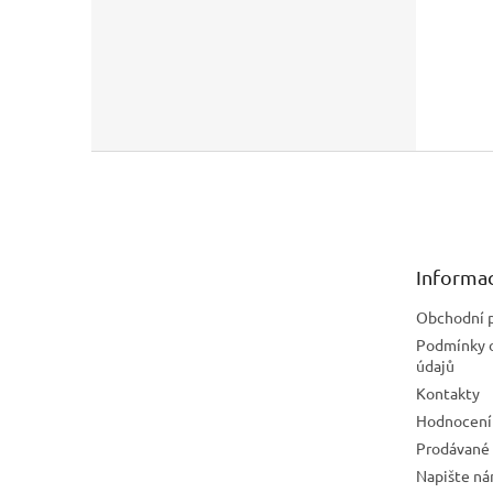
Z
á
p
a
t
Informac
í
Obchodní 
Podmínky 
údajů
Kontakty
Hodnocení
Prodávané
Napište n