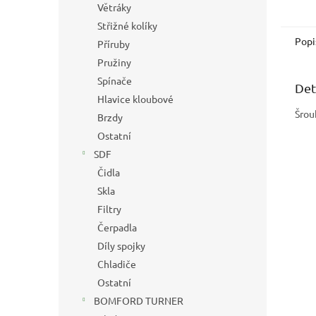
Větráky
Střižné kolíky
Popi
Příruby
Pružiny
Spínače
Det
Hlavice kloubové
Šrou
Brzdy
Ostatní
SDF
Čidla
Skla
Filtry
Čerpadla
Díly spojky
Chladiče
Ostatní
BOMFORD TURNER