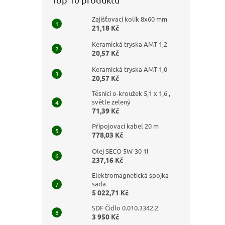
Zajišťovací kolík 8x60 mm
21,18 Kč
Keramická tryska AMT 1,2
20,57 Kč
Keramická tryska AMT 1,0
20,57 Kč
Těsnící o-kroužek 5,1 x 1,6 ,
světle zelený
71,39 Kč
Připojovací kabel 20 m
778,03 Kč
Olej SECO 5W-30 1l
237,16 Kč
Elektromagnetická spojka
sada
5 022,71 Kč
SDF Čidlo 0.010.3342.2
3 950 Kč