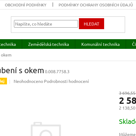
OBCHODNÍ PODMÍNKY
PODMÍNKY OCHRANY OSOBNÍCH ÚDAJŮ
HLEDAT
technika
Zemědělská technika
Komunální technika
Či
s okem
ubení s okem
0.008.7758.3
Průměrné
Neohodnoceno
Podrobnosti hodnocení
dej
hodnocení
produktu
3 696,55
2 5
je
0,0
2 138,50
z
5
Měrná
Skla
hvězdiček.
cena:
Můžeme d