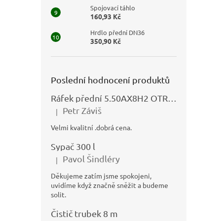
Spojovací táhlo
160,93 Kč
Hrdlo přední DN36
350,90 Kč
Poslední hodnocení produktů
Ráfek přední 5.50AX8H2 OTRSK21.06 - N325111027
Petr Záviš
|
Hodnocení produktu je 5 z 5 hvězdiček.
Velmi kvalitní .dobrá cena.
Sypač 300 l
Pavol Šindléry
|
Hodnocení produktu je 5 z 5 hvězdiček.
Děkujeme zatím jsme spokojeni,
uvidíme když značně sněžit a budeme
solit.
Čistič trubek 8 m