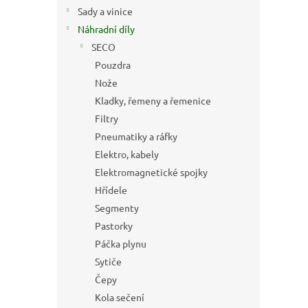
n
Sady a vinice
e
Náhradní díly
l
SECO
Pouzdra
Nože
Kladky, řemeny a řemenice
Filtry
Pneumatiky a ráfky
Elektro, kabely
Elektromagnetické spojky
Hřídele
Segmenty
Pastorky
Páčka plynu
Sytiče
Čepy
Kola sečení