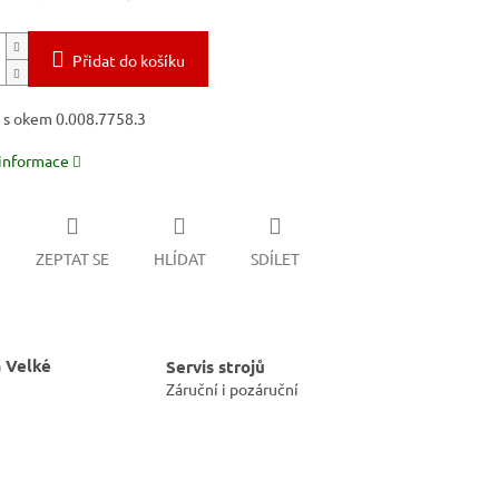
Přidat do košíku
 s okem 0.008.7758.3
 informace
ZEPTAT SE
HLÍDAT
SDÍLET
 Velké
Servis strojů
Záruční i pozáruční