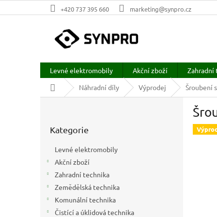
Přejít
+420 737 395 660
marketing@synpro.cz
na
obsah
Levné elektromobily
Akční zboží
Zahradní 
Domů
Náhradní díly
Výprodej
Šroubení 
P
Šro
o
Přeskočit
s
Kategorie
kategorie
Výpro
t
r
Levné elektromobily
a
Akční zboží
n
Zahradní technika
n
í
Zemědělská technika
p
Komunální technika
a
Čistící a úklidová technika