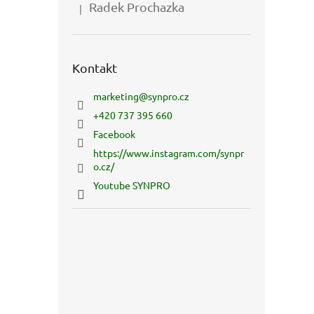
Radek Prochazka
|
Hodnocení produktu je 5 z 5 hvězdiček.
Kontakt
marketing
@
synpro.cz
+420 737 395 660
Facebook
https://www.instagram.com/synpr
o.cz/
Youtube SYNPRO