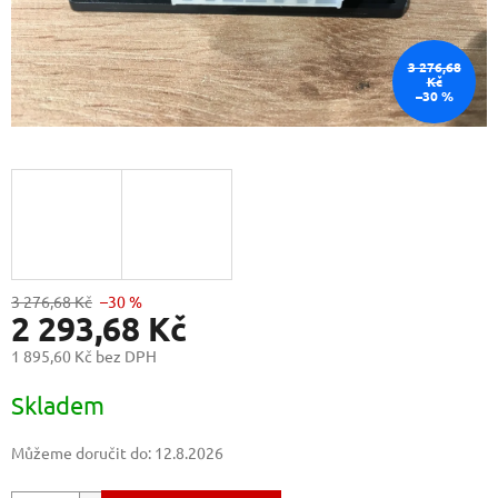
3 276,68
Kč
–30 %
3 276,68 Kč
–30 %
2 293,68 Kč
1 895,60 Kč bez DPH
Měrná
Skladem
cena:
Můžeme doručit do:
12.8.2026