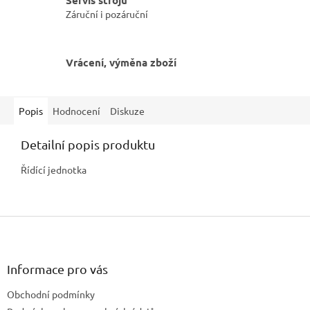
Servis strojů
Záruční i pozáruční
Vrácení, výměna zboží
Popis
Hodnocení
Diskuze
Detailní popis produktu
Řídící jednotka
Z
á
p
a
Informace pro vás
t
Obchodní podmínky
í