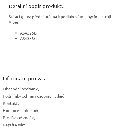
Detailní popis produktu
Stírací guma přední určená k podlahovému mycímu stroji
Viper:
AS4325B
AS4335C
Z
á
p
a
Informace pro vás
t
Obchodní podmínky
í
Podmínky ochrany osobních údajů
Kontakty
Hodnocení obchodu
Prodávané značky
Napište nám