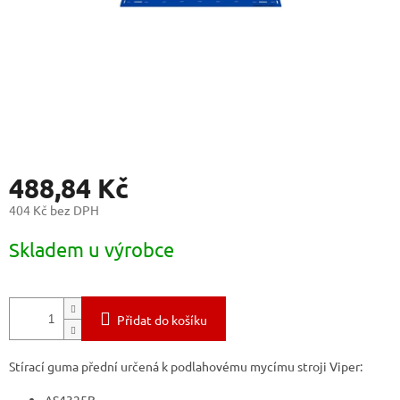
488,84 Kč
404 Kč bez DPH
Měrná
Skladem u výrobce
cena:
Přidat do košíku
Stírací guma přední určená k podlahovému mycímu stroji Viper: