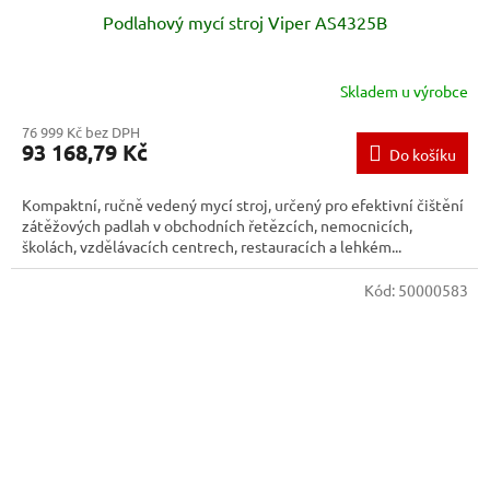
Podlahový mycí stroj Viper AS4325B
Skladem u výrobce
76 999 Kč bez DPH
93 168,79 Kč
Do košíku
Kompaktní, ručně vedený mycí stroj, určený pro efektivní čištění
zátěžových padlah v obchodních řetězcích, nemocnicích,
školách, vzdělávacích centrech, restauracích a lehkém...
Kód:
50000583