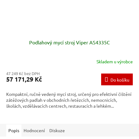
Podlahový mycí stroj Viper AS4335C
Skladem u výrobce
47 249 Kč bez DPH
57 171,29 Kč
Do košíku
Kompaktní, ručně vedený mycí stroj, určený pro efektivní čištění
zátěžových padlah v obchodních řetězcích, nemocnicích,
školách, vzdělávacích centrech, restauracích a lehkém...
Popis
Hodnocení
Diskuze