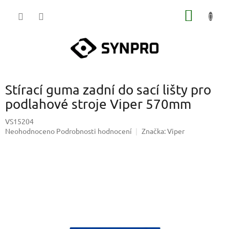
Přejít
NÁKUP
na
obsah
KOŠÍK
Stírací guma zadní do sací lišty pro
podlahové stroje Viper 570mm
VS15204
Průměrné
Neohodnoceno
Podrobnosti hodnocení
Značka:
Viper
hodnocení
produktu
je
0,0
z
5
hvězdiček.