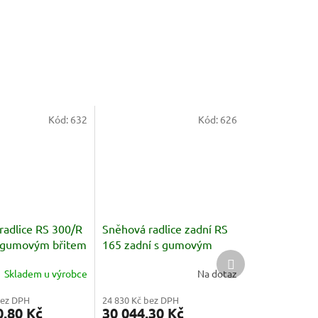
Kód:
632
Kód:
626
radlice RS 300/R
Sněhová radlice zadní RS
s gumovým břitem
165 zadní s gumovým
Další
břitem
produkt
Skladem u výrobce
Na dotaz
bez DPH
24 830 Kč bez DPH
0,80 Kč
30 044,30 Kč