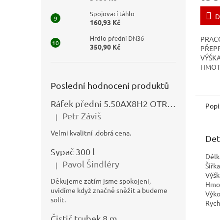
Spojovací táhlo
D
160,93 Kč
Hrdlo přední DN36
PRACO
350,90 Kč
PŘEPR
VÝŠKA
HMOTN
ENER
Poslední hodnocení produktů
PROST
PŘEPR
Ráfek přední 5.50AX8H2 OTRSK21.06 - N325111027
km/h 
Popi
Petr Záviš
|
Hodnocení produktu je 5 z 5 hvězdiček.
Velmi kvalitní .dobrá cena.
Det
Sypač 300 l
Dél
Pavol Šindléry
|
Šířk
Hodnocení produktu je 5 z 5 hvězdiček.
Výš
Děkujeme zatím jsme spokojeni,
Hmot
uvidíme když značně sněžit a budeme
Výko
solit.
Rych
Čistič trubek 8 m