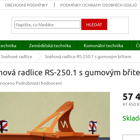
OBCHODNÍ PODMÍNKY
PODMÍNKY OCHRANY OSOBNÍCH ÚDAJŮ
HLEDAT
technika
Zemědělská technika
Komunální technika
Či
Sněhové radlice
Sněhová radlice RS-250.1 s gumovým břitem
hová radlice RS-250.1 s gumovým břit
né
noceno
Podrobnosti hodnocení
ení
57 
u
47 450 K
Měrná
Sklad
cena:
ek.