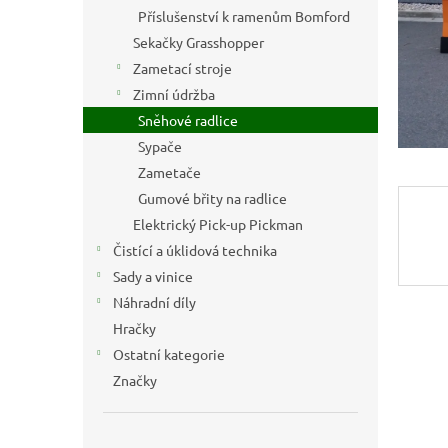
n
Příslušenství k ramenům Bomford
e
Sekačky Grasshopper
l
Zametací stroje
Zimní údržba
Sněhové radlice
Sypače
Zametače
Gumové břity na radlice
Elektrický Pick-up Pickman
Čistící a úklidová technika
Sady a vinice
Náhradní díly
Hračky
Ostatní kategorie
Značky