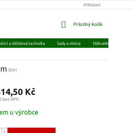
KONTAKTY
HODNOCENÍ OBCHODU
Přihlášení
PRODÁVANÉ ZNAČKY
NÁKUPNÍ
Prázdný košík
KOŠÍK
stící a úklidová technika
Sady a vinice
Náhradní díly
H
em
3041
414,50 Kč
č bez DPH
em u výrobce