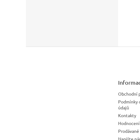
Z
á
p
a
t
Informac
í
Obchodní 
Podmínky 
údajů
Kontakty
Hodnocení
Prodávané
Napište n