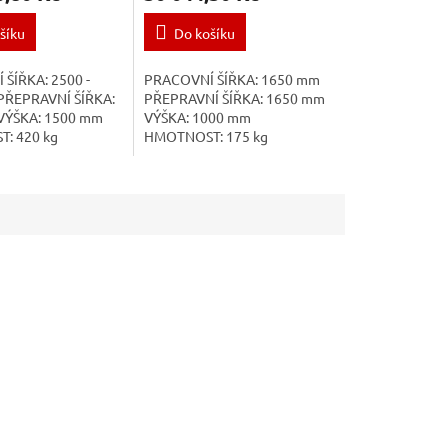
šíku
Do košíku
ŠÍŘKA: 2500 -
PRACOVNÍ ŠÍŘKA: 1650 mm
PŘEPRAVNÍ ŠÍŘKA:
PŘEPRAVNÍ ŠÍŘKA: 1650 mm
VÝŠKA: 1500 mm
VÝŠKA: 1000 mm
: 420 kg
HMOTNOST: 175 kg
CKÝ PROSTŘEDEK:
ENERGETICKÝ PROSTŘEDEK:
EPRAVNÍ RYCHLOST:
25 kW PŘEPRAVNÍ RYCHLOST:
PRACOVNÍ
15 km/h PRACOVNÍ
 20 km/h
RYCHLOST: 15...