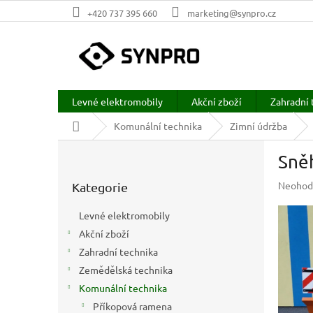
Přejít
+420 737 395 660
marketing@synpro.cz
na
obsah
Levné elektromobily
Akční zboží
Zahradní 
Domů
Komunální technika
Zimní údržba
P
Sně
o
Přeskočit
s
Průměr
Neohod
Kategorie
kategorie
t
hodnoc
r
produkt
Levné elektromobily
a
je
Akční zboží
n
0,0
z
Zahradní technika
n
5
í
Zemědělská technika
hvězdič
p
Komunální technika
a
Příkopová ramena