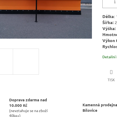
Délka
:
Šířka:
2
Výška:
Hmotno
Výkon t
Rychlos
Detailní
TISK
Doprava zdarma nad
Kamenná prodejna
10.000 Kč
Bílovice
(nevztahuje se na zboží
40kg+)