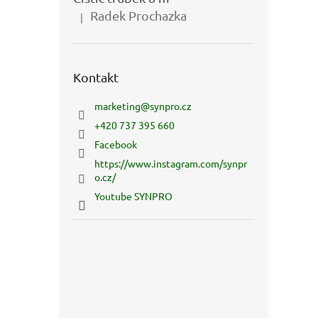
Radek Prochazka
|
Hodnocení produktu je 5 z 5 hvězdiček.
Kontakt
marketing
@
synpro.cz
+420 737 395 660
Facebook
https://www.instagram.com/synpr
o.cz/
Youtube SYNPRO