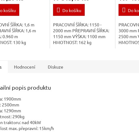
o košíku
Do košíku
Do ko
VNÍ ŠÍŘKA: 1,6 m
PRACOVNÍ ŠÍŘKA: 1150 -
PRACOVNÍ 
AVNÍ ŠÍŘKA: 1,6 m
2000 mm PŘEPRAVNÍ ŠÍŘKA:
3000 mm 
: 0.960 m
1150 mm VÝŠKA: 1100 mm
2500 mm 
OST: 130 kg
HMOTNOST: 162 kg
HMOTNOST
GETICKÝ
ENERGETICKÝ PROSTŘEDEK:
ENERGETI
ŘEDEK: min. 20 kW
Min. 18 kW PŘEPRAVNÍ
50 kW PŘ
AVNÍ RYCHLOST: 20
RYCHLOST: 15 km/h
15 km/h 
PRACOVNÍ...
PRACOVNÍ RYCHLOST:...
RYCHLOST:
s
Hodnocení
Diskuze
ailní popis produktu
ka: 1900mm
a: 2500mm
ka: 1290mm
nost: 290kg
n traktoru: nad 40kW
lost max. přepravní: 15km/h