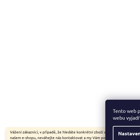
Tento web p
webu vyjadřu
Vážení zákazníci, v případě, že hledáte konkrétní zboží a my jej nemáme v
Nastaven
našem e-shopu, neváhejte nás kontaktovat a my Vám pomůžeme s výběrem.