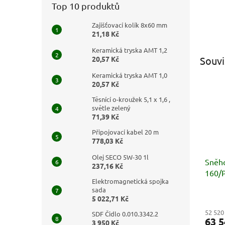
Top 10 produktů
Zajišťovací kolík 8x60 mm
21,18 Kč
Keramická tryska AMT 1,2
20,57 Kč
Souvi
Keramická tryska AMT 1,0
20,57 Kč
Těsnící o-kroužek 5,1 x 1,6 ,
světle zelený
71,39 Kč
Připojovací kabel 20 m
778,03 Kč
Olej SECO 5W-30 1l
Sněho
237,16 Kč
160/
Elektromagnetická spojka
sada
5 022,71 Kč
52 520
SDF Čidlo 0.010.3342.2
63 5
3 950 Kč