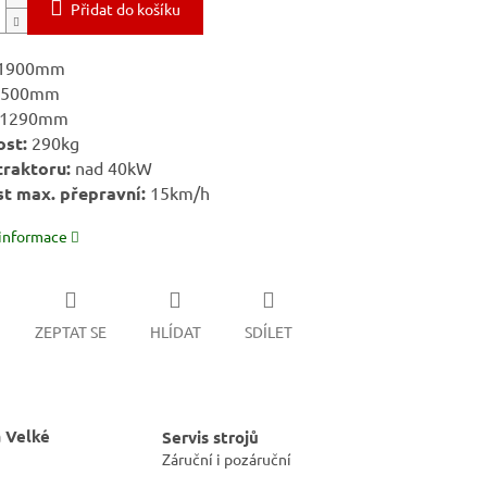
Přidat do košíku
 1900mm
500mm
1290mm
st:
290kg
raktoru:
nad 40kW
t max. přepravní:
15km/h
 informace
ZEPTAT SE
HLÍDAT
SDÍLET
 Velké
Servis strojů
Záruční i pozáruční