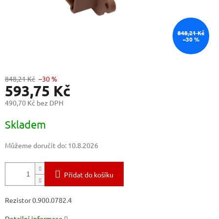
848,21 Kč
–30 %
848,21 Kč
–30 %
593,75 Kč
490,70 Kč bez DPH
Měrná
Skladem
cena:
Můžeme doručit do:
10.8.2026
Přidat do košíku
Rezistor 0.900.0782.4
Detailní informace