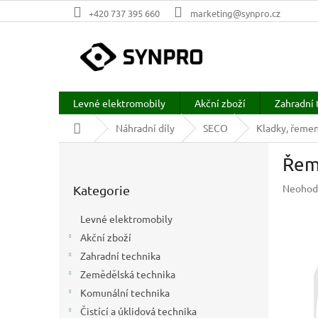
Přejít
+420 737 395 660
marketing@synpro.cz
na
obsah
Levné elektromobily
Akční zboží
Zahradní 
Domů
Náhradní díly
SECO
Kladky, řeme
P
Řem
o
Přeskočit
s
Průměr
Neohod
Kategorie
kategorie
t
hodnoc
r
produkt
Levné elektromobily
a
je
Akční zboží
n
0,0
z
Zahradní technika
n
5
í
Zemědělská technika
hvězdič
p
Komunální technika
a
Čistící a úklidová technika