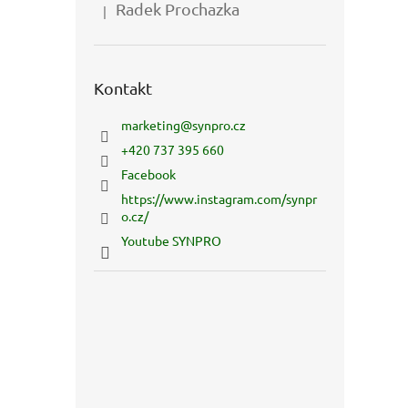
Radek Prochazka
|
Hodnocení produktu je 5 z 5 hvězdiček.
Kontakt
marketing
@
synpro.cz
+420 737 395 660
Facebook
https://www.instagram.com/synpr
o.cz/
Youtube SYNPRO