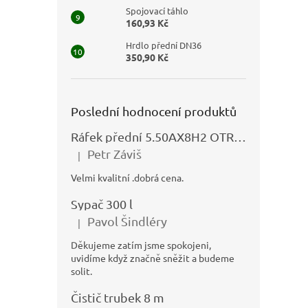
Spojovací táhlo
160,93 Kč
Hrdlo přední DN36
350,90 Kč
Poslední hodnocení produktů
Ráfek přední 5.50AX8H2 OTRSK21.06 - N325111027
Petr Záviš
|
Hodnocení produktu je 5 z 5 hvězdiček.
Velmi kvalitní .dobrá cena.
Sypač 300 l
Pavol Šindléry
|
Hodnocení produktu je 5 z 5 hvězdiček.
Děkujeme zatím jsme spokojeni,
uvidíme když značně sněžit a budeme
solit.
Čistič trubek 8 m