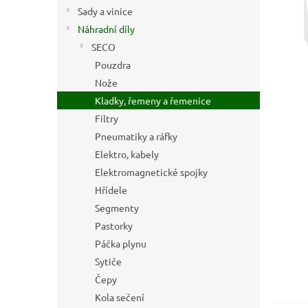
n
Sady a vinice
e
Náhradní díly
l
SECO
Pouzdra
Nože
Kladky, řemeny a řemenice
Filtry
Pneumatiky a ráfky
Elektro, kabely
Elektromagnetické spojky
Hřídele
Segmenty
Pastorky
Páčka plynu
Sytiče
Čepy
Kola sečení