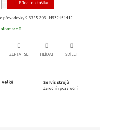
Přidat do košíku
e převodovky 9-3325-203 - N532151412
 informace
ZEPTAT SE
HLÍDAT
SDÍLET
 Velké
Servis strojů
Záruční i pozáruční