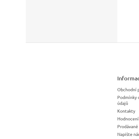
Z
á
p
a
t
Informac
í
Obchodní 
Podmínky 
údajů
Kontakty
Hodnocení
Prodávané
Napište n