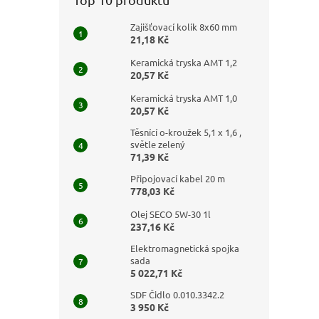
Zajišťovací kolík 8x60 mm
21,18 Kč
Keramická tryska AMT 1,2
20,57 Kč
Keramická tryska AMT 1,0
20,57 Kč
Těsnící o-kroužek 5,1 x 1,6 ,
světle zelený
71,39 Kč
Připojovací kabel 20 m
778,03 Kč
Olej SECO 5W-30 1l
237,16 Kč
Elektromagnetická spojka
sada
5 022,71 Kč
SDF Čidlo 0.010.3342.2
3 950 Kč