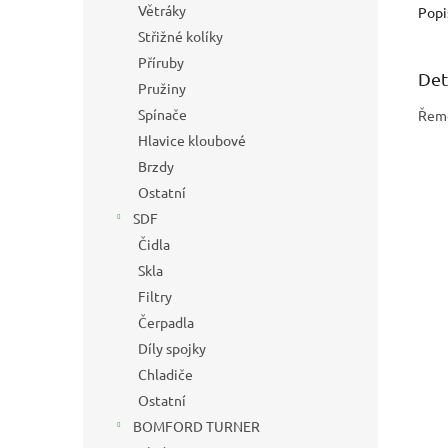
Větráky
Popi
Střižné kolíky
Příruby
Det
Pružiny
Spínače
Řeme
Hlavice kloubové
Brzdy
Ostatní
SDF
Čidla
Skla
Filtry
Čerpadla
Díly spojky
Chladiče
Ostatní
BOMFORD TURNER