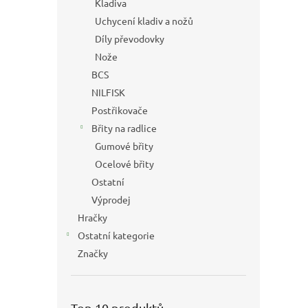
Kladiva
Uchycení kladiv a nožů
Díly převodovky
Nože
BCS
NILFISK
Postřikovače
Břity na radlice
Gumové břity
Ocelové břity
Ostatní
Výprodej
Hračky
Ostatní kategorie
Značky
Top 10 produktů