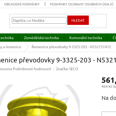
OBCHODNÍ PODMÍNKY
PODMÍNKY OCHRANY OSOBNÍCH ÚDAJŮ
HLEDAT
technika
Zemědělská technika
Komunální technika
Či
ny a řemenice
Řemenice převodovky 9-3325-203 - N532151412
enice převodovky 9-3325-203 - N532
né
noceno
Podrobnosti hodnocení
Značka:
SECO
ení
561
u
464 Kč 
Měrná
Na do
cena:
ek.