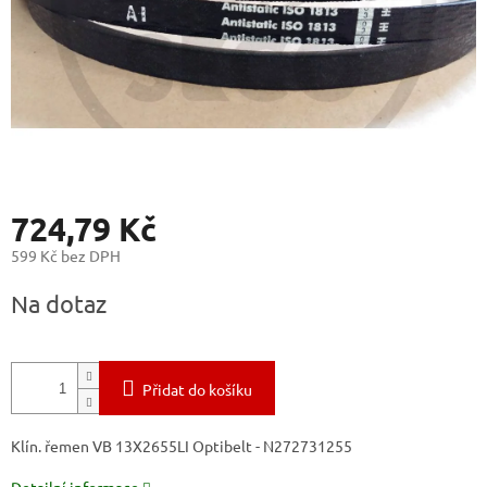
724,79 Kč
599 Kč bez DPH
Měrná
Na dotaz
cena:
Přidat do košíku
Klín. řemen VB 13X2655LI Optibelt - N272731255