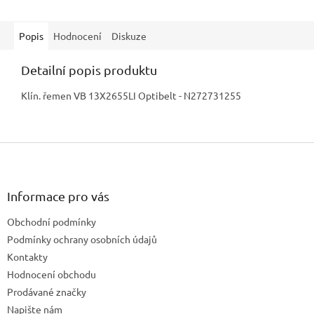
Popis
Hodnocení
Diskuze
Detailní popis produktu
Klín. řemen VB 13X2655LI Optibelt - N272731255
Z
á
p
a
Informace pro vás
t
Obchodní podmínky
í
Podmínky ochrany osobních údajů
Kontakty
Hodnocení obchodu
Prodávané značky
Napište nám