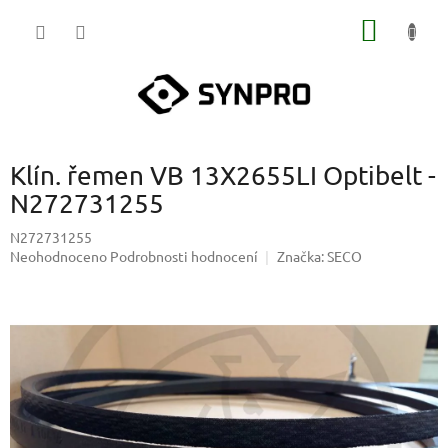
Přejít
NÁKUP
na
obsah
KOŠÍK
Klín. řemen VB 13X2655LI Optibelt -
N272731255
N272731255
Průměrné
Neohodnoceno
Podrobnosti hodnocení
Značka:
SECO
hodnocení
produktu
je
0,0
z
5
hvězdiček.