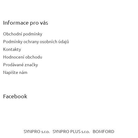
Z
á
p
a
Informace pro vás
t
Obchodní podmínky
í
Podmínky ochrany osobních údajů
Kontakty
Hodnocení obchodu
Prodávané značky
Napište nám
Facebook
SYNPRO s.r.o.
SYNPRO PLUS s.r.o.
BOMFORD