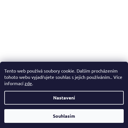
Tento web používá soubory cookie. Dalším procházením
tohoto webu vyjadřujete souhlas s jejich používáním.. Více
informací
zde
.
Nastavení
Vážení zákazníci, v případě, že hledáte konkrétní zboží a my jej
nemáme v našem e-shopu, neváhejte nás kontaktovat a my Vám
Souhlasím
pomůžeme s výběrem.