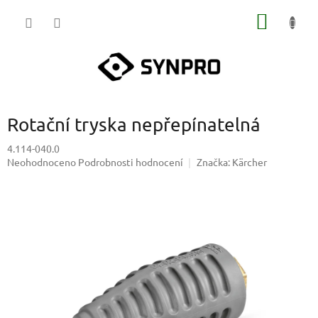
Přejít
NÁKUP
na
obsah
KOŠÍK
Rotační tryska nepřepínatelná
4.114-040.0
Průměrné
Neohodnoceno
Podrobnosti hodnocení
Značka:
Kärcher
hodnocení
produktu
je
0,0
z
5
hvězdiček.