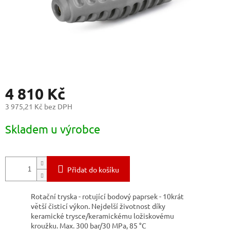
4 810 Kč
3 975,21 Kč bez DPH
Měrná
Skladem u výrobce
cena:
Přidat do košíku
Rotační tryska - rotující bodový paprsek - 10krát
větší čisticí výkon. Nejdelší životnost díky
keramické trysce/keramickému ložiskovému
kroužku. Max. 300 bar/30 MPa, 85 °C