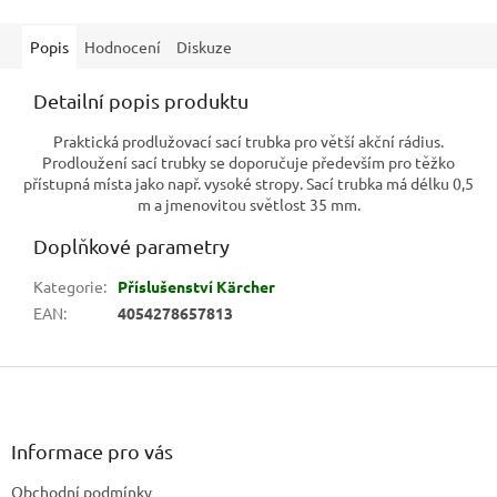
Popis
Hodnocení
Diskuze
Detailní popis produktu
Praktická prodlužovací sací trubka pro větší akční rádius.
Prodloužení sací trubky se doporučuje především pro těžko
přístupná místa jako např. vysoké stropy. Sací trubka má délku 0,5
m a jmenovitou světlost 35 mm.
Doplňkové parametry
Kategorie
:
Příslušenství Kärcher
EAN
:
4054278657813
Z
á
p
a
Informace pro vás
t
Obchodní podmínky