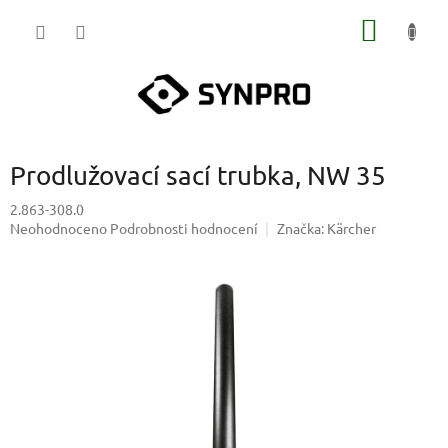
Přejít
NÁKUP
na
obsah
KOŠÍK
Prodlužovací sací trubka, NW 35
2.863-308.0
Průměrné
Neohodnoceno
Podrobnosti hodnocení
Značka:
Kärcher
hodnocení
produktu
je
0,0
z
5
hvězdiček.