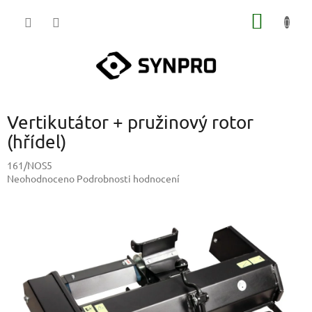
Přejít
NÁKUP
na
obsah
KOŠÍK
Vertikutátor + pružinový rotor
(hřídel)
161/NOS5
Průměrné
Neohodnoceno
Podrobnosti hodnocení
hodnocení
produktu
je
0,0
z
5
hvězdiček.