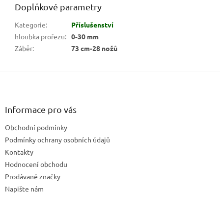
Doplňkové parametry
Kategorie
:
Příslušenství
hloubka prořezu
:
0-30 mm
Záběr
:
73 cm-28 nožů
Z
á
p
a
Informace pro vás
t
Obchodní podmínky
í
Podmínky ochrany osobních údajů
Kontakty
Hodnocení obchodu
Prodávané značky
Napište nám