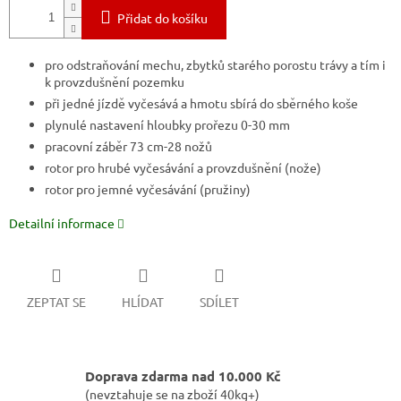
Přidat do košíku
pro odstraňování mechu, zbytků starého porostu trávy a tím i
k provzdušnění pozemku
při jedné jízdě vyčesává a hmotu sbírá do sběrného koše
plynulé nastavení hloubky prořezu 0-30 mm
pracovní záběr 73 cm-28 nožů
rotor pro hrubé vyčesávání a provzdušnění (nože)
rotor pro jemné vyčesávání (pružiny)
Detailní informace
ZEPTAT SE
HLÍDAT
SDÍLET
Doprava zdarma nad 10.000 Kč
(nevztahuje se na zboží 40kg+)