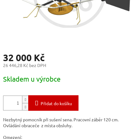
32 000 Kč
26 446,28 Kč bez DPH
Měrná
Skladem u výrobce
cena:
Přidat do košíku
Nezbytný pomocník při sušení sena. Pracovní záběr 120 cm.
Ovládání obraceče z místa obsluhy.
Omezení: