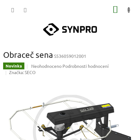
Přejít
NÁKUP
na
obsah
KOŠÍK
Obraceč sena
S536059012001
Průměrné
Neohodnoceno
Podrobnosti hodnocení
Novinka
hodnocení
Značka:
SECO
produktu
je
0,0
z
5
hvězdiček.