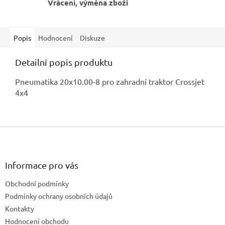
Vrácení, výměna zboží
Popis
Hodnocení
Diskuze
Detailní popis produktu
Pneumatika 20x10.00-8 pro zahradní traktor Crossjet
4x4
Z
á
p
a
Informace pro vás
t
Obchodní podmínky
í
Podmínky ochrany osobních údajů
Kontakty
Hodnocení obchodu