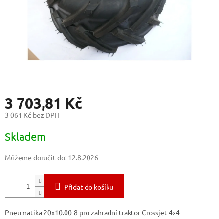
3 703,81 Kč
3 061 Kč bez DPH
Měrná
Skladem
cena:
Můžeme doručit do:
12.8.2026
Přidat do košíku
Pneumatika 20x10.00-8 pro zahradní traktor Crossjet 4x4