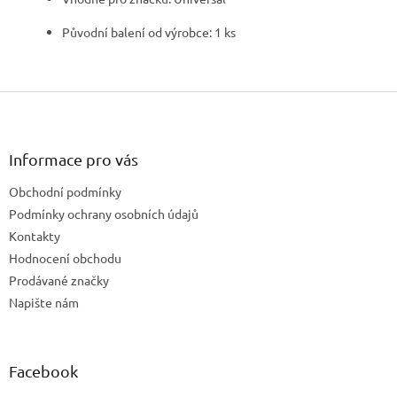
Původní balení od výrobce: 1 ks
Z
á
p
a
Informace pro vás
t
Obchodní podmínky
í
Podmínky ochrany osobních údajů
Kontakty
Hodnocení obchodu
Prodávané značky
Napište nám
Facebook