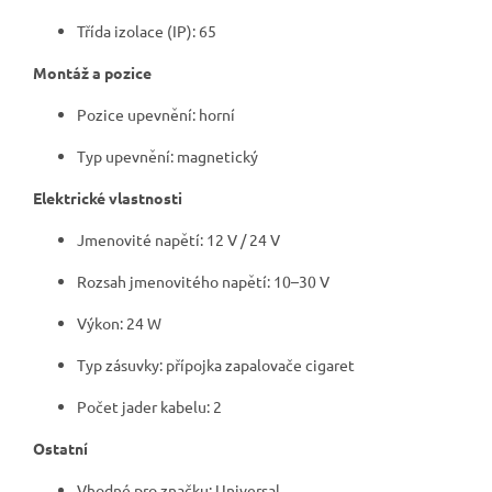
Třída izolace (IP): 65
Montáž a pozice
Pozice upevnění: horní
Typ upevnění: magnetický
Elektrické vlastnosti
Jmenovité napětí: 12 V / 24 V
Rozsah jmenovitého napětí: 10–30 V
Výkon: 24 W
Typ zásuvky: přípojka zapalovače cigaret
Počet jader kabelu: 2
Ostatní
Vhodné pro značku: Universal