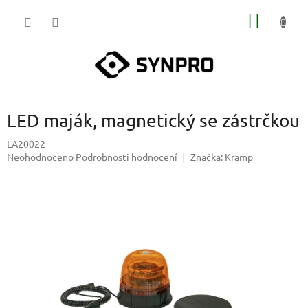
Přejít
NÁKUP
na
obsah
KOŠÍK
LED maják, magnetický se zástrčkou
LA20022
Průměrné
Neohodnoceno
Podrobnosti hodnocení
Značka:
Kramp
hodnocení
produktu
je
0,0
z
5
hvězdiček.