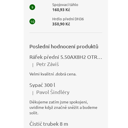
Spojovací táhlo
160,93 Kč
Hrdlo přední DN36
350,90 Kč
Poslední hodnocení produktů
Ráfek přední 5.50AX8H2 OTRSK21.06 - N325111027
Petr Záviš
|
Hodnocení produktu je 5 z 5 hvězdiček.
Velmi kvalitní .dobrá cena.
Sypač 300 l
Pavol Šindléry
|
Hodnocení produktu je 5 z 5 hvězdiček.
Děkujeme zatím jsme spokojeni,
uvidíme když značně sněžit a budeme
solit.
Čistič trubek 8 m