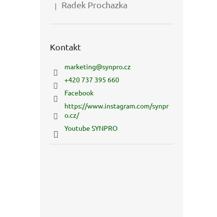
Radek Prochazka
|
Hodnocení produktu je 5 z 5 hvězdiček.
Kontakt
marketing
@
synpro.cz
+420 737 395 660
Facebook
https://www.instagram.com/synpr
o.cz/
Youtube SYNPRO