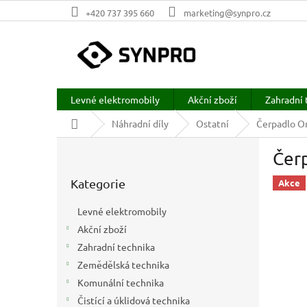
Přejít
+420 737 395 660
marketing@synpro.cz
na
obsah
Levné elektromobily
Akční zboží
Zahradní 
Domů
Náhradní díly
Ostatní
Čerpadlo O
P
Čer
o
Přeskočit
s
Kategorie
kategorie
Akce
t
r
Levné elektromobily
a
Akční zboží
n
Zahradní technika
n
í
Zemědělská technika
p
Komunální technika
a
Čistící a úklidová technika