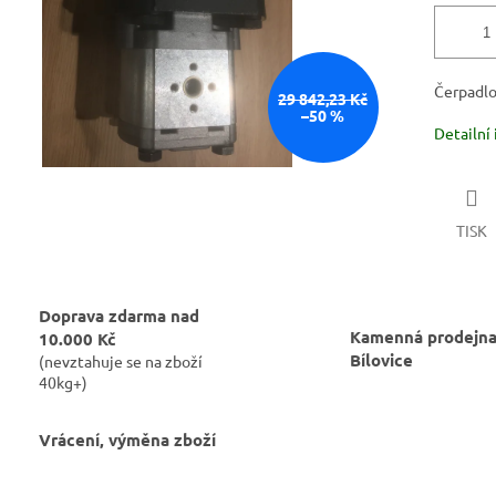
Čerpadlo
29 842,23 Kč
–50 %
Detailní
TISK
Doprava zdarma nad
Kamenná prodejna
10.000 Kč
Bílovice
(nevztahuje se na zboží
40kg+)
Vrácení, výměna zboží