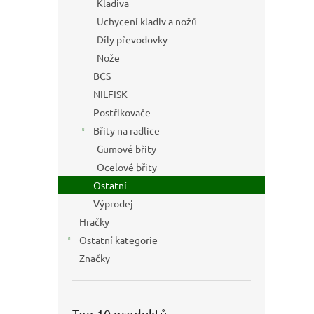
Kladiva
Uchycení kladiv a nožů
Díly převodovky
Nože
BCS
NILFISK
Postřikovače
Břity na radlice
Gumové břity
Ocelové břity
Ostatní
Výprodej
Hračky
Ostatní kategorie
Značky
Top 10 produktů