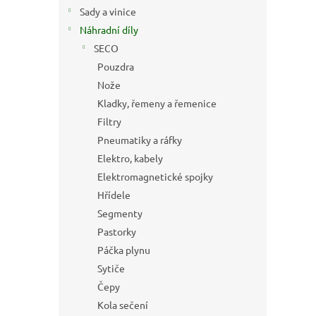
n
Sady a vinice
e
Náhradní díly
l
SECO
Pouzdra
Nože
Kladky, řemeny a řemenice
Filtry
Pneumatiky a ráfky
Elektro, kabely
Elektromagnetické spojky
Hřídele
Segmenty
Pastorky
Páčka plynu
Sytiče
Čepy
Kola sečení