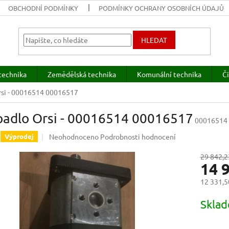
OBCHODNÍ PODMÍNKY
PODMÍNKY OCHRANY OSOBNÍCH ÚDAJŮ
HLEDAT
technika
Zemědělská technika
Komunální technika
Či
rsi - 00016514 00016517
padlo Orsi - 00016514 00016517
00016514
Průměrné
Neohodnoceno
Podrobnosti hodnocení
Výprodej
hodnocení
produktu
29 842,2
14 
je
0,0
12 331,5
z
5
Měrná
Sklad
hvězdiček.
cena: