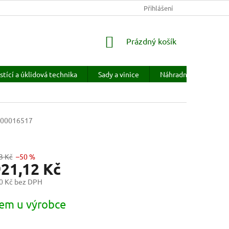
KONTAKTY
HODNOCENÍ OBCHODU
Přihlášení
PRODÁVANÉ ZNAČKY
NÁKUPNÍ
Prázdný košík
KOŠÍK
stící a úklidová technika
Sady a vinice
Náhradní díly
H
 00016517
3 Kč
–50 %
921,12 Kč
0 Kč bez DPH
em u výrobce