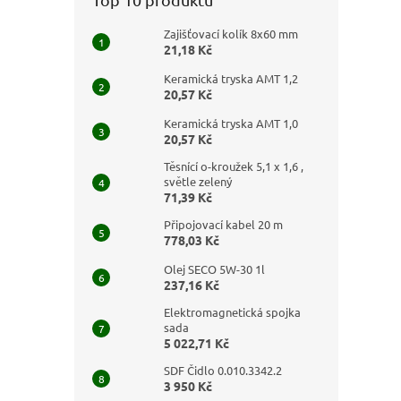
Zajišťovací kolík 8x60 mm
21,18 Kč
Keramická tryska AMT 1,2
20,57 Kč
Keramická tryska AMT 1,0
20,57 Kč
Těsnící o-kroužek 5,1 x 1,6 ,
světle zelený
71,39 Kč
Připojovací kabel 20 m
778,03 Kč
Olej SECO 5W-30 1l
237,16 Kč
Elektromagnetická spojka
sada
5 022,71 Kč
SDF Čidlo 0.010.3342.2
3 950 Kč