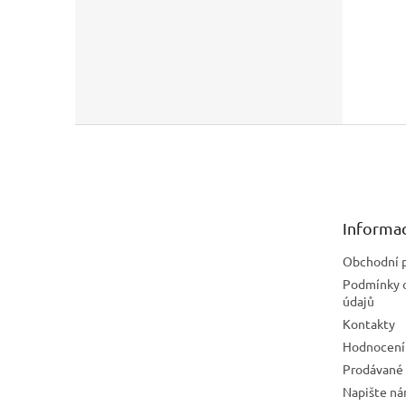
Z
á
p
a
t
Informac
í
Obchodní 
Podmínky 
údajů
Kontakty
Hodnocení
Prodávané
Napište n