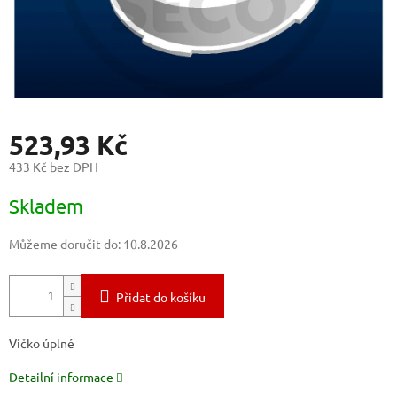
523,93 Kč
433 Kč bez DPH
Měrná
Skladem
cena:
Můžeme doručit do:
10.8.2026
Přidat do košíku
Víčko úplné
Detailní informace