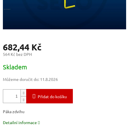
682,44 Kč
564 Kč bez DPH
Měrná
Skladem
cena:
Můžeme doručit do:
11.8.2026
Přidat do košíku
Páka zdvihu
Detailní informace