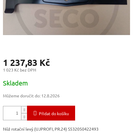
1 237,83 Kč
1 023 Kč bez DPH
Měrná
Skladem
cena:
Můžeme doručit do:
12.8.2026
Přidat do košíku
Nůž rotační levý (UJPROFI, PR.24) S532050422493