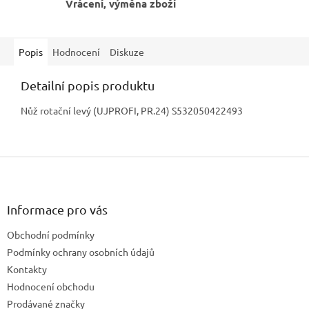
Vrácení, výměna zboží
Popis
Hodnocení
Diskuze
Detailní popis produktu
Nůž rotační levý (UJPROFI, PR.24) S532050422493
Z
á
p
a
Informace pro vás
t
Obchodní podmínky
í
Podmínky ochrany osobních údajů
Kontakty
Hodnocení obchodu
Prodávané značky