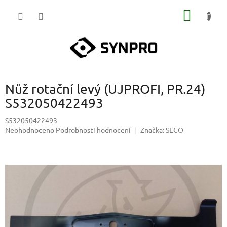
Přejít
NÁKUP
na
obsah
KOŠÍK
Nůž rotační levý (UJPROFI, PR.24)
S532050422493
S532050422493
Průměrné
Neohodnoceno
Podrobnosti hodnocení
Značka:
SECO
hodnocení
produktu
je
0,0
z
5
hvězdiček.