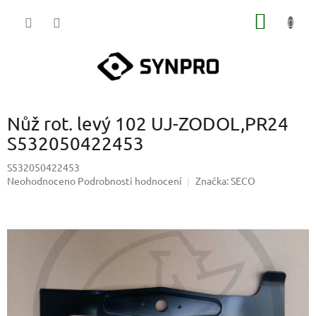
Přejít
NÁKUP
na
obsah
KOŠÍK
Nůž rot. levý 102 UJ-ZODOL,PR24
S532050422453
S532050422453
Průměrné
Neohodnoceno
Podrobnosti hodnocení
Značka:
SECO
hodnocení
produktu
je
0,0
z
5
hvězdiček.