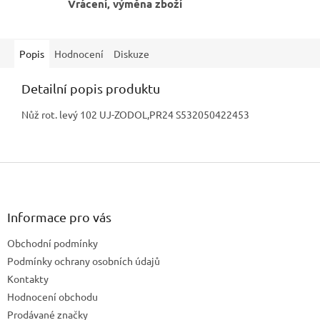
Vrácení, výměna zboží
Popis
Hodnocení
Diskuze
Detailní popis produktu
Nůž rot. levý 102 UJ-ZODOL,PR24 S532050422453
Z
á
p
a
Informace pro vás
t
Obchodní podmínky
í
Podmínky ochrany osobních údajů
Kontakty
Hodnocení obchodu
Prodávané značky