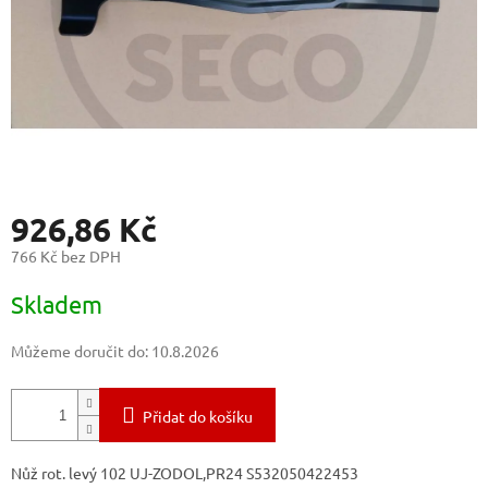
926,86 Kč
766 Kč bez DPH
Měrná
Skladem
cena:
Můžeme doručit do:
10.8.2026
Přidat do košíku
Nůž rot. levý 102 UJ-ZODOL,PR24 S532050422453