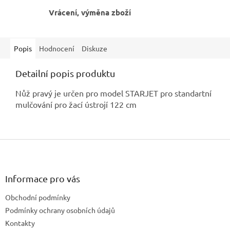
Vrácení, výměna zboží
Popis
Hodnocení
Diskuze
Detailní popis produktu
Nůž pravý je určen pro model STARJET pro standartní
mulčování pro žací ústrojí 122 cm
Z
á
p
a
Informace pro vás
t
Obchodní podmínky
í
Podmínky ochrany osobních údajů
Kontakty