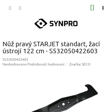
Přejít
NÁKUP
na
obsah
KOŠÍK
Nůž pravý STARJET standart, žací
ústrojí 122 cm - S532050422603
S532050422603
Průměrné
Neohodnoceno
Podrobnosti hodnocení
Značka:
SECO
hodnocení
produktu
je
0,0
z
5
hvězdiček.