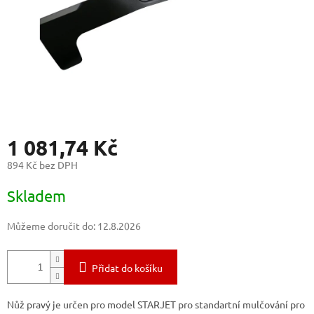
1 081,74 Kč
894 Kč bez DPH
Měrná
Skladem
cena:
Můžeme doručit do:
12.8.2026
Přidat do košíku
Nůž pravý je určen pro model STARJET pro standartní mulčování pro