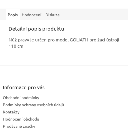
Popis
Hodnocení
Diskuze
Detailní popis produktu
Nůž pravy je určen pro model GOLIATH pro žací ústrojí
110 cm
Z
á
p
a
Informace pro vás
t
Obchodní podmínky
í
Podmínky ochrany osobních údajů
Kontakty
Hodnocení obchodu
Prodávané značky