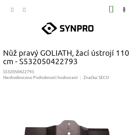
Přejít
NÁKUP
na
obsah
KOŠÍK
Nůž pravý GOLIATH, žací ústrojí 110
cm - S532050422793
S532050422793
Průměrné
Neohodnoceno
Podrobnosti hodnocení
Značka:
SECO
hodnocení
produktu
je
0,0
z
5
hvězdiček.