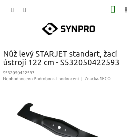
Přejít
NÁKUP
na
obsah
KOŠÍK
Nůž levý STARJET standart, žací
ústrojí 122 cm - S532050422593
S532050422593
Průměrné
Neohodnoceno
Podrobnosti hodnocení
Značka:
SECO
hodnocení
produktu
je
0,0
z
5
hvězdiček.