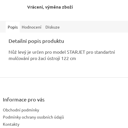
Vrácení, výměna zboží
Popis
Hodnocení
Diskuze
Detailní popis produktu
Nůž levý je určen pro model STARJET pro standartní
mulčování pro žací ústrojí 122 cm
Z
á
p
a
Informace pro vás
t
Obchodní podmínky
í
Podmínky ochrany osobních údajů
Kontakty