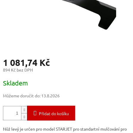
1 081,74 Kč
894 Kč bez DPH
Měrná
Skladem
cena:
Můžeme doručit do:
13.8.2026
Přidat do košíku
Nůž levý je určen pro model STARJET pro standartní mulčování pro