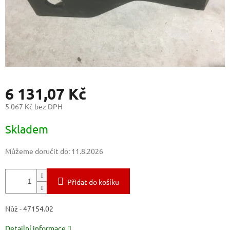
6 131,07 Kč
5 067 Kč bez DPH
Měrná
Skladem
cena:
Můžeme doručit do:
11.8.2026
Přidat do košíku
Nůž - 47154.02
Detailní informace