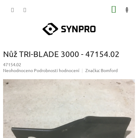
Přejít
NÁKUP
na
obsah
KOŠÍK
Nůž TRI-BLADE 3000 - 47154.02
47154.02
Průměrné
Neohodnoceno
Podrobnosti hodnocení
Značka:
Bomford
hodnocení
produktu
je
0,0
z
5
hvězdiček.