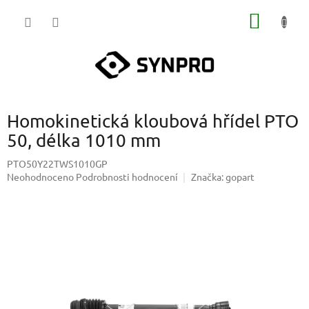
Přejít
NÁKUP
na
obsah
KOŠÍK
Homokinetická kloubová hřídel PTO
50, délka 1010 mm
PTO50Y22TWS1010GP
Průměrné
Neohodnoceno
Podrobnosti hodnocení
Značka:
gopart
hodnocení
produktu
je
0,0
z
5
hvězdiček.