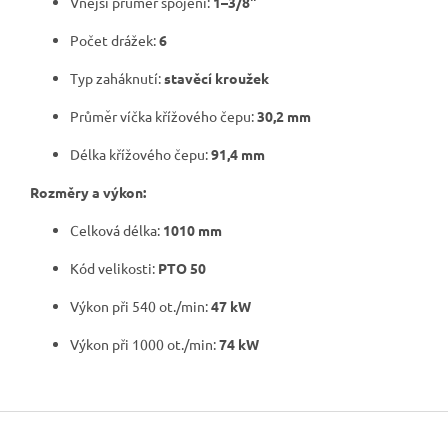
Vnější průměr spojení:
1–3/8"
Počet drážek:
6
Typ zaháknutí:
stavěcí kroužek
Průměr víčka křížového čepu:
30,2 mm
Délka křížového čepu:
91,4 mm
Rozměry a výkon:
Celková délka:
1010 mm
Kód velikosti:
PTO 50
Výkon při 540 ot./min:
47 kW
Výkon při 1000 ot./min:
74 kW
Z
á