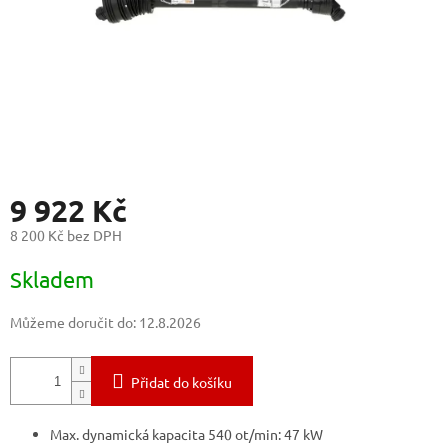
9 922 Kč
8 200 Kč bez DPH
Měrná
Skladem
cena:
Můžeme doručit do:
12.8.2026
Přidat do košíku
Max. dynamická kapacita 540 ot/min: 47 kW