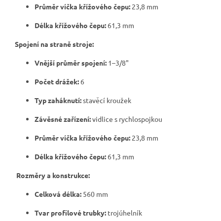
Průměr víčka křížového čepu:
23,8 mm
Délka křížového čepu:
61,3 mm
Spojení na straně stroje:
Vnější průměr spojení:
1–3/8"
Počet drážek:
6
Typ zaháknutí:
stavěcí kroužek
Závěsné zařízení:
vidlice s rychlospojkou
Průměr víčka křížového čepu:
23,8 mm
Délka křížového čepu:
61,3 mm
Rozměry a konstrukce:
Celková délka:
560 mm
Tvar profilové trubky:
trojúhelník