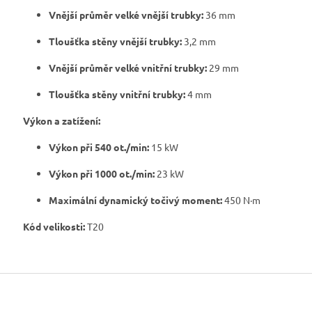
Vnější průměr velké vnější trubky:
36 mm
Tloušťka stěny vnější trubky:
3,2 mm
Vnější průměr velké vnitřní trubky:
29 mm
Tloušťka stěny vnitřní trubky:
4 mm
Výkon a zatížení:
Výkon při 540 ot./min:
15 kW
Výkon při 1000 ot./min:
23 kW
Maximální dynamický točivý moment:
450 N·m
Kód velikosti:
T20
Z
á
p