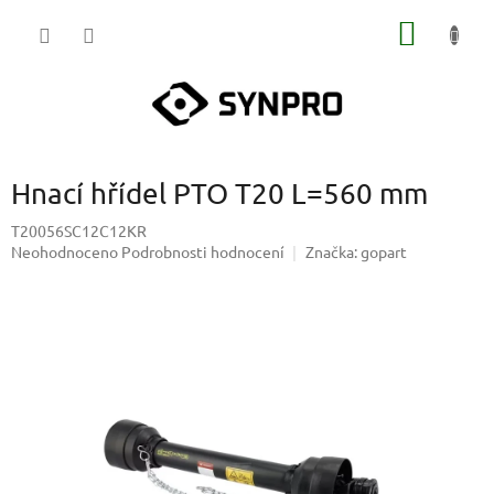
Přejít
NÁKUP
na
obsah
KOŠÍK
Hnací hřídel PTO T20 L=560 mm
T20056SC12C12KR
Průměrné
Neohodnoceno
Podrobnosti hodnocení
Značka:
gopart
hodnocení
produktu
je
0,0
z
5
hvězdiček.