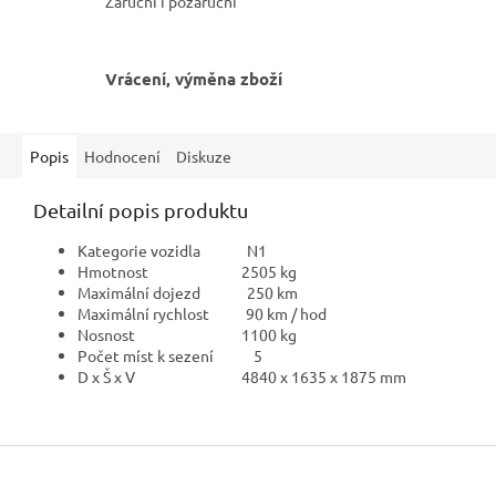
Záruční i pozáruční
Vrácení, výměna zboží
Popis
Hodnocení
Diskuze
Detailní popis produktu
Kategorie vozidla N1
Hmotnost 2505 kg
Maximální dojezd 250 km
Maximální rychlost 90 km / hod
Nosnost 1100 kg
Počet míst k sezení 5
D x Š x V 4840 x 1635 x 1875 mm
Z
á