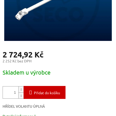
2 724,92 Kč
2 252 Kč bez DPH
Měrná
Skladem u výrobce
cena:
Přidat do košíku
HŘÍDEL VOLANTU ÚPLNÁ