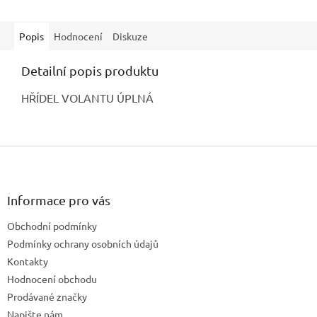
Popis
Hodnocení
Diskuze
Detailní popis produktu
HŘÍDEL VOLANTU ÚPLNÁ
Z
á
p
a
Informace pro vás
t
Obchodní podmínky
í
Podmínky ochrany osobních údajů
Kontakty
Hodnocení obchodu
Prodávané značky
Napište nám