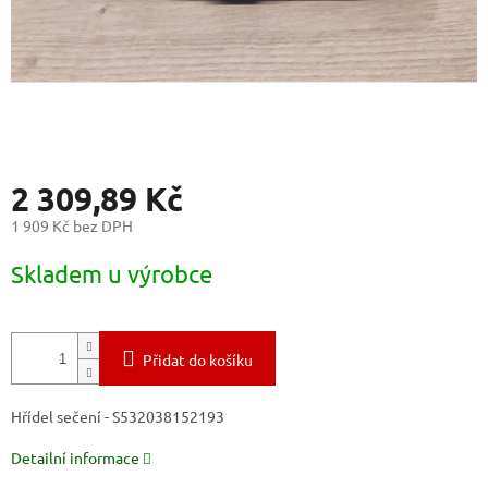
2 309,89 Kč
1 909 Kč bez DPH
Měrná
Skladem u výrobce
cena:
Přidat do košíku
Hřídel sečení - S532038152193
Detailní informace