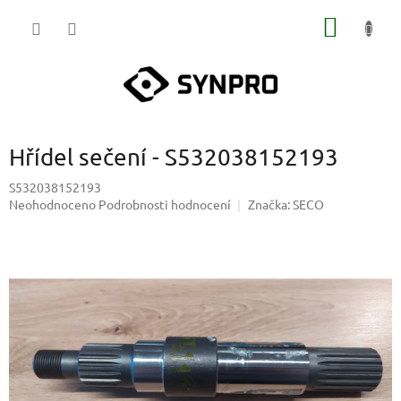
Přejít
NÁKUP
na
obsah
KOŠÍK
Hřídel sečení - S532038152193
S532038152193
Průměrné
Neohodnoceno
Podrobnosti hodnocení
Značka:
SECO
hodnocení
produktu
je
0,0
z
5
hvězdiček.