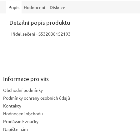
Popis
Hodnocení
Diskuze
Detailní popis produktu
Hřídel sečení - S532038152193
Z
á
p
a
Informace pro vás
t
Obchodní podmínky
í
Podmínky ochrany osobních údajů
Kontakty
Hodnocení obchodu
Prodávané značky
Napište nám