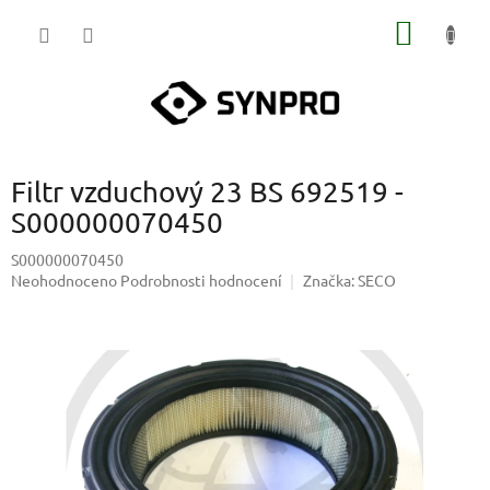
Přejít
NÁKUP
na
obsah
KOŠÍK
Filtr vzduchový 23 BS 692519 -
S000000070450
S000000070450
Průměrné
Neohodnoceno
Podrobnosti hodnocení
Značka:
SECO
hodnocení
produktu
je
0,0
z
5
hvězdiček.