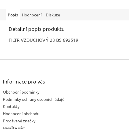
Popis
Hodnocení
Diskuze
Detailní popis produktu
FILTR VZDUCHOVÝ 23 BS 692519
Z
á
p
a
Informace pro vás
t
Obchodní podmínky
í
Podmínky ochrany osobních údajů
Kontakty
Hodnocení obchodu
Prodávané značky
Napište nám