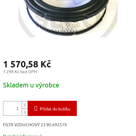
1 570,58 Kč
1 298 Kč bez DPH
Měrná
Skladem u výrobce
cena:
Přidat do košíku
FILTR VZDUCHOVÝ 23 BS 692519