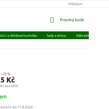
KONTAKTY
HODNOCENÍ OBCHODU
Přihlášení
PRODÁVANÉ ZNAČKY
NÁKUPNÍ
Prázdný košík
KOŠÍK
stící a úklidová technika
Sady a vinice
Náhradní díly
H
–25 %
25 Kč
 Kč bez DPH
dem
oručit do:
11.8.2026