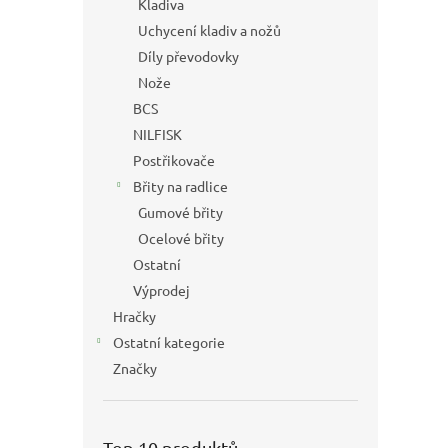
Kladiva
Uchycení kladiv a nožů
Díly převodovky
Nože
BCS
NILFISK
Postřikovače
Břity na radlice
Gumové břity
Ocelové břity
Ostatní
Výprodej
Hračky
Ostatní kategorie
Značky
Top 10 produktů