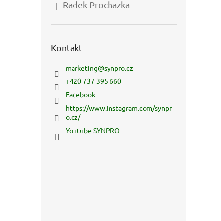
Radek Prochazka
|
Hodnocení produktu je 5 z 5 hvězdiček.
Kontakt
marketing
@
synpro.cz
+420 737 395 660
Facebook
https://www.instagram.com/synpr
o.cz/
Youtube SYNPRO