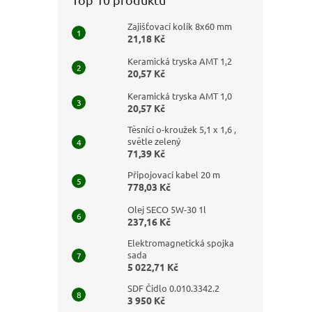
Zajišťovací kolík 8x60 mm
21,18 Kč
Keramická tryska AMT 1,2
20,57 Kč
Keramická tryska AMT 1,0
20,57 Kč
Těsnící o-kroužek 5,1 x 1,6 ,
světle zelený
71,39 Kč
Připojovací kabel 20 m
778,03 Kč
Olej SECO 5W-30 1l
237,16 Kč
Elektromagnetická spojka
sada
5 022,71 Kč
SDF Čidlo 0.010.3342.2
3 950 Kč