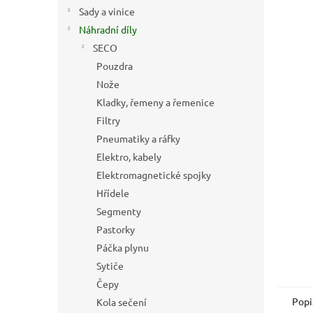
n
Sady a vinice
e
Náhradní díly
l
SECO
Pouzdra
Nože
Kladky, řemeny a řemenice
Filtry
Pneumatiky a ráfky
Elektro, kabely
Elektromagnetické spojky
Hřídele
Segmenty
Pastorky
Páčka plynu
Sytiče
Čepy
Popi
Kola sečení