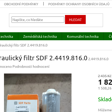
OBCHODNÍ PODMÍNKY
PODMÍNKY OCHRANY OSOBNÍCH ÚDAJŮ
HLEDAT
technika
Zemědělská technika
Komunální technika
Či
raulický filtr SDF 2.4419.816.0
aulický filtr SDF 2.4419.816.0
2.4419.816.0
né
noceno
Podrobnosti hodnocení
ení
u
2 435 Kč
1 8
1 508,26
Měrná
Skla
ek.
cena:
Můžeme d