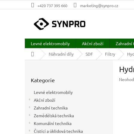
Přejít
+420 737 395 660
marketing@synpro.cz
na
obsah
Levné elektromobily
Akční zboží
Zahradní 
Domů
Náhradní díly
SDF
Filtry
Hyd
P
Hydr
o
Přeskočit
s
Průměr
Neohod
Kategorie
kategorie
t
hodnoc
r
produkt
Levné elektromobily
a
je
Akční zboží
n
0,0
z
Zahradní technika
n
5
í
Zemědělská technika
hvězdič
p
Komunální technika
a
Čistící a úklidová technika