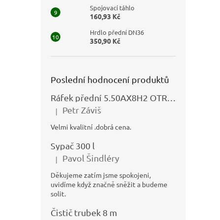
Spojovací táhlo
160,93 Kč
Hrdlo přední DN36
350,90 Kč
Poslední hodnocení produktů
Ráfek přední 5.50AX8H2 OTRSK21.06 - N325111027
Petr Záviš
|
Hodnocení produktu je 5 z 5 hvězdiček.
Velmi kvalitní .dobrá cena.
Sypač 300 l
Pavol Šindléry
|
Hodnocení produktu je 5 z 5 hvězdiček.
Děkujeme zatím jsme spokojeni,
uvidíme když značně sněžit a budeme
solit.
Čistič trubek 8 m