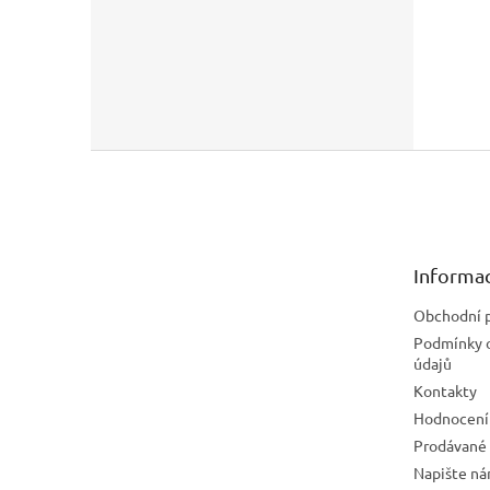
Z
á
p
a
t
Informac
í
Obchodní 
Podmínky 
údajů
Kontakty
Hodnocení
Prodávané
Napište n