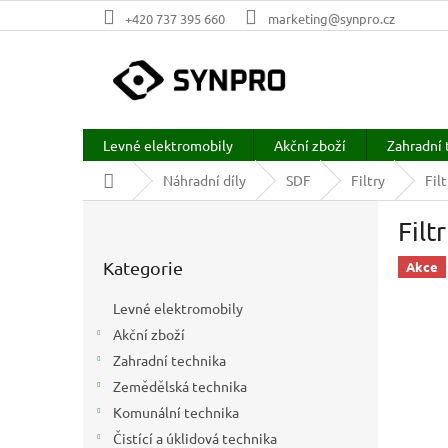
Přejít
+420 737 395 660
marketing@synpro.cz
na
obsah
Levné elektromobily
Akční zboží
Zahradní 
Domů
Náhradní díly
SDF
Filtry
Fil
P
Filt
o
Přeskočit
s
Kategorie
kategorie
Akce
t
r
Levné elektromobily
a
Akční zboží
n
Zahradní technika
n
í
Zemědělská technika
p
Komunální technika
a
Čistící a úklidová technika