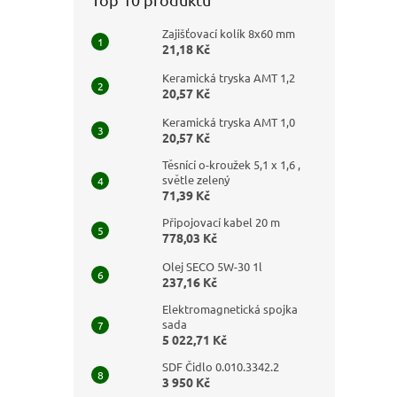
Zajišťovací kolík 8x60 mm
21,18 Kč
Keramická tryska AMT 1,2
20,57 Kč
Keramická tryska AMT 1,0
20,57 Kč
Těsnící o-kroužek 5,1 x 1,6 ,
světle zelený
71,39 Kč
Připojovací kabel 20 m
778,03 Kč
Olej SECO 5W-30 1l
237,16 Kč
Elektromagnetická spojka
sada
5 022,71 Kč
SDF Čidlo 0.010.3342.2
3 950 Kč