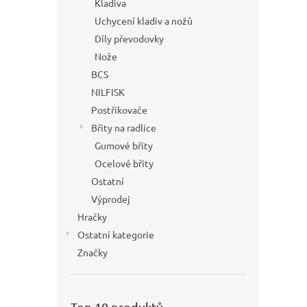
Kladiva
Uchycení kladiv a nožů
Díly převodovky
Nože
BCS
NILFISK
Postřikovače
Břity na radlice
Gumové břity
Ocelové břity
Ostatní
Výprodej
Hračky
Ostatní kategorie
Značky
Top 10 produktů