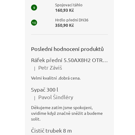
Spojovací táhlo
160,93 Kč
Hrdlo přední DN36
350,90 Kč
Poslední hodnocení produktů
Ráfek přední 5.50AX8H2 OTRSK21.06 - N325111027
Petr Záviš
|
Hodnocení produktu je 5 z 5 hvězdiček.
Velmi kvalitní .dobrá cena.
Sypač 300 l
Pavol Šindléry
|
Hodnocení produktu je 5 z 5 hvězdiček.
Děkujeme zatím jsme spokojeni,
uvidíme když značně sněžit a budeme
solit.
Čistič trubek 8 m