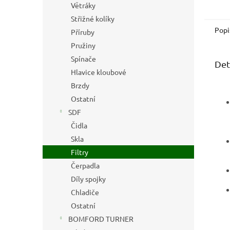
Větráky
Střižné kolíky
Popi
Příruby
Pružiny
Spínače
Det
Hlavice kloubové
Brzdy
Ostatní
SDF
Čidla
Skla
Filtry
Čerpadla
Díly spojky
Chladiče
Ostatní
BOMFORD TURNER