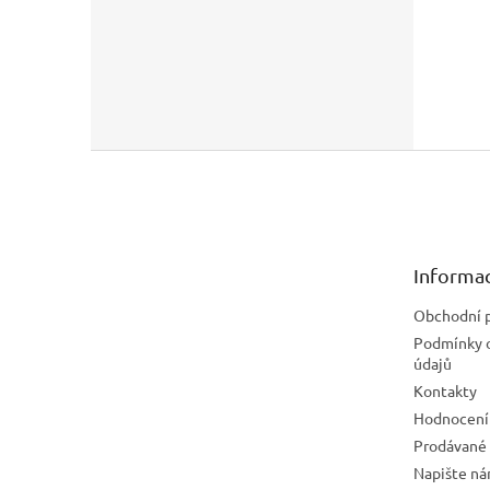
Z
á
p
a
t
Informac
í
Obchodní 
Podmínky 
údajů
Kontakty
Hodnocení
Prodávané
Napište n