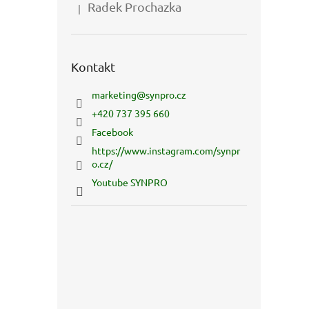
Radek Prochazka
|
Hodnocení produktu je 5 z 5 hvězdiček.
Kontakt
marketing
@
synpro.cz
+420 737 395 660
Facebook
https://www.instagram.com/synpr
o.cz/
Youtube SYNPRO