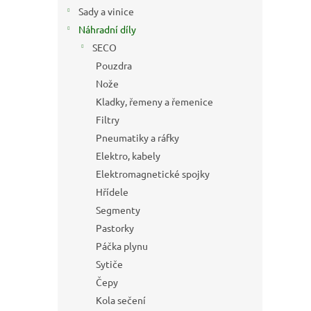
n
Sady a vinice
e
Náhradní díly
l
SECO
Pouzdra
Nože
Kladky, řemeny a řemenice
Filtry
Pneumatiky a ráfky
Elektro, kabely
Elektromagnetické spojky
Hřídele
Segmenty
Pastorky
Páčka plynu
Sytiče
Čepy
Kola sečení