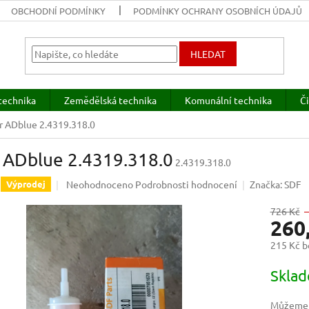
OBCHODNÍ PODMÍNKY
PODMÍNKY OCHRANY OSOBNÍCH ÚDAJŮ
HLEDAT
technika
Zemědělská technika
Komunální technika
Či
tr ADblue 2.4319.318.0
r ADblue 2.4319.318.0
2.4319.318.0
Průměrné
Neohodnoceno
Podrobnosti hodnocení
Značka:
SDF
Výprodej
hodnocení
produktu
726 Kč
260
je
0,0
215 Kč 
z
5
Měrná
Skla
hvězdiček.
cena:
Můžeme d