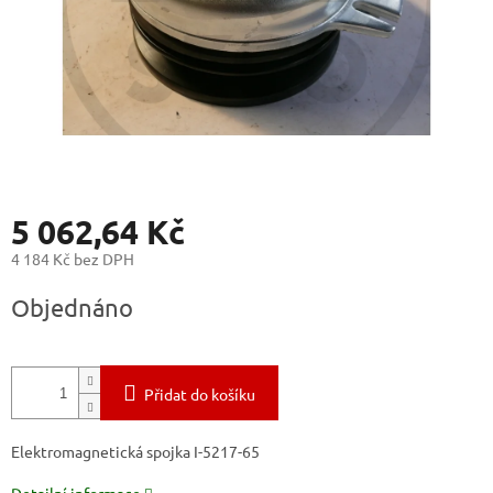
5 062,64 Kč
4 184 Kč bez DPH
Měrná
Objednáno
cena:
Přidat do košíku
Elektromagnetická spojka I-5217-65