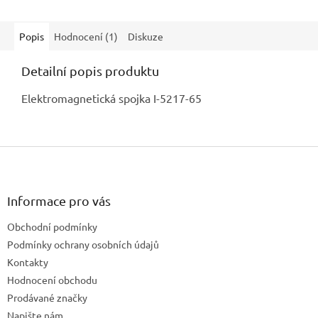
Popis
Hodnocení (1)
Diskuze
Detailní popis produktu
Elektromagnetická spojka I-5217-65
Z
á
p
a
Informace pro vás
t
Obchodní podmínky
í
Podmínky ochrany osobních údajů
Kontakty
Hodnocení obchodu
Prodávané značky
Napište nám