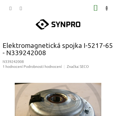
Přejít
NÁKUP
na
obsah
KOŠÍK
Elektromagnetická spojka I-5217-65
- N339242008
N339242008
Průměrné
1 hodnocení
Podrobnosti hodnocení
Značka:
SECO
hodnocení
produktu
je
5,0
z
5
hvězdiček.