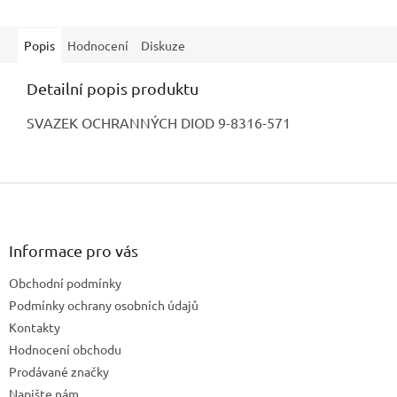
Popis
Hodnocení
Diskuze
Detailní popis produktu
SVAZEK OCHRANNÝCH DIOD 9-8316-571
Z
á
p
a
Informace pro vás
t
Obchodní podmínky
í
Podmínky ochrany osobních údajů
Kontakty
Hodnocení obchodu
Prodávané značky
Napište nám