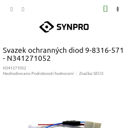
Přejít
NÁKUP
na
obsah
KOŠÍK
Svazek ochranných diod 9-8316-571
- N341271052
N341271052
Průměrné
Neohodnoceno
Podrobnosti hodnocení
Značka:
SECO
hodnocení
produktu
je
0,0
z
5
hvězdiček.