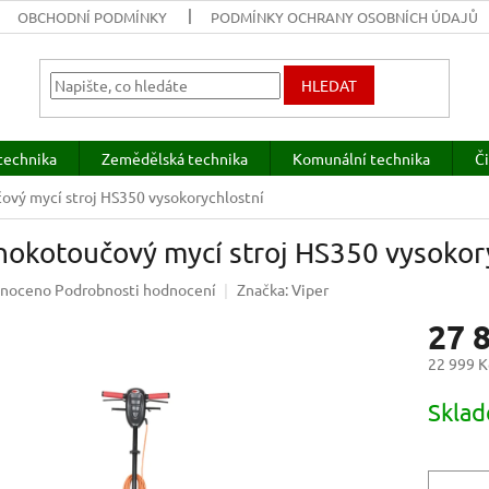
OBCHODNÍ PODMÍNKY
PODMÍNKY OCHRANY OSOBNÍCH ÚDAJŮ
HLEDAT
technika
Zemědělská technika
Komunální technika
Či
vý mycí stroj HS350 vysokorychlostní
nokotoučový mycí stroj HS350 vysokor
né
noceno
Podrobnosti hodnocení
Značka:
Viper
ení
27 
u
22 999 K
Měrná
Sklad
cena:
ek.