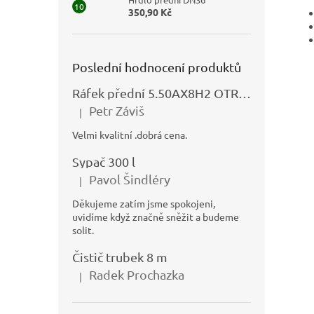
350,90 Kč
Poslední hodnocení produktů
Ráfek přední 5.50AX8H2 OTRSK21.06 - N325111027
Petr Záviš
|
Hodnocení produktu je 5 z 5 hvězdiček.
Velmi kvalitní .dobrá cena.
Sypač 300 l
Pavol Šindléry
|
Hodnocení produktu je 5 z 5 hvězdiček.
Děkujeme zatím jsme spokojeni,
uvidíme když značně sněžit a budeme
solit.
Čistič trubek 8 m
Radek Prochazka
|
Hodnocení produktu je 5 z 5 hvězdiček.