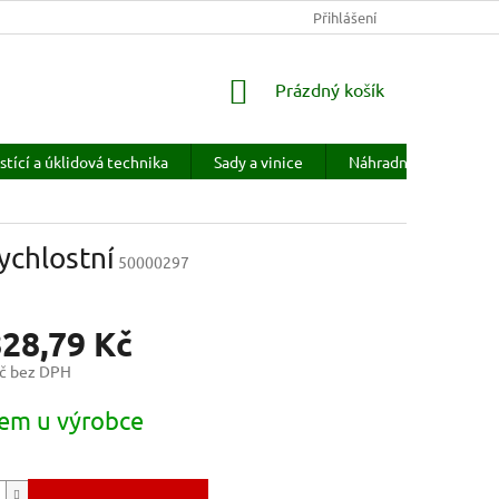
KONTAKTY
HODNOCENÍ OBCHODU
Přihlášení
PRODÁVANÉ ZNAČKY
NÁKUPNÍ
Prázdný košík
KOŠÍK
stící a úklidová technika
Sady a vinice
Náhradní díly
H
ychlostní
50000297
828,79 Kč
č bez DPH
em u výrobce