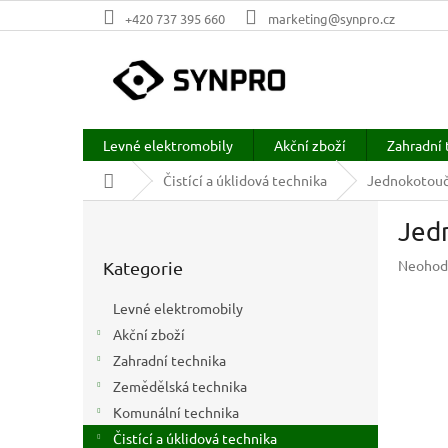
Přejít
+420 737 395 660
marketing@synpro.cz
na
obsah
Levné elektromobily
Akční zboží
Zahradní 
Domů
Čistící a úklidová technika
Jednokotoučo
P
Jed
o
Přeskočit
s
Průměr
Neohod
Kategorie
kategorie
t
hodnoc
r
produkt
Levné elektromobily
a
je
Akční zboží
n
0,0
z
Zahradní technika
n
5
í
Zemědělská technika
hvězdič
p
Komunální technika
a
Čistící a úklidová technika