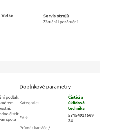
 Velké
Servis strojů
Záruční i pozáruční
Doplňkové parametry
ění podlah.
Čistící a
poměrem
Kategorie
:
úklidová
ustní,
technika
dno čistit
57154921569
EAN
:
ván spolu
24
Průměr kartáče /