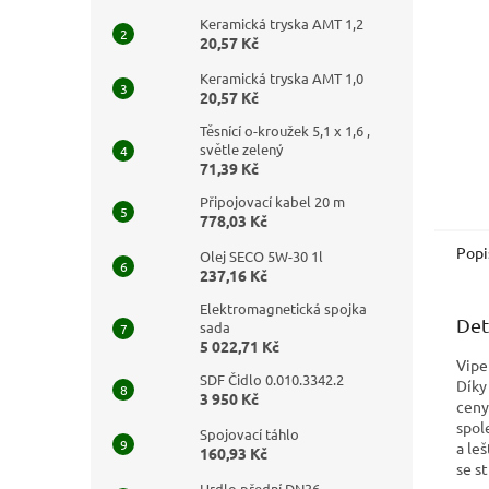
Keramická tryska AMT 1,2
20,57 Kč
Keramická tryska AMT 1,0
20,57 Kč
Těsnící o-kroužek 5,1 x 1,6 ,
světle zelený
71,39 Kč
Připojovací kabel 20 m
778,03 Kč
Popi
Olej SECO 5W-30 1l
237,16 Kč
Elektromagnetická spojka
Det
sada
5 022,71 Kč
Vipe
SDF Čidlo 0.010.3342.2
Díky
3 950 Kč
ceny
spol
Spojovací táhlo
a le
160,93 Kč
se s
Hrdlo přední DN36