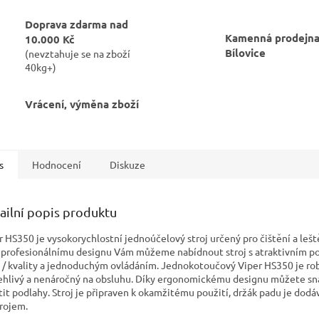
Doprava zdarma nad
Kamenná prodejna
10.000 Kč
Bílovice
(nevztahuje se na zboží
40kg+)
Vrácení, výměna zboží
s
Hodnocení
Diskuze
ailní popis produktu
r HS350 je vysokorychlostní jednoúčelový stroj určený pro čištění a lešt
 profesionálnímu designu Vám můžeme nabídnout stroj s atraktivním 
 / kvality a jednoduchým ovládáním. Jednokotoučový Viper HS350 je rob
ehlivý a nenáročný na obsluhu. Díky ergonomickému designu můžete sna
štit podlahy. Stroj je připraven k okamžitému použití, držák padu je dodá
trojem.