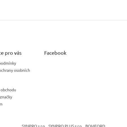
e pro vás
Facebook
podmínky
ochrany osobních
 obchodu
 značky
ám
SYNPRO s.r.o.
SYNPRO PLUS s.r.o.
BOMFORD