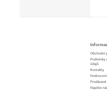
Z
á
p
a
t
Informac
í
Obchodní 
Podmínky 
údajů
Kontakty
Hodnocení
Prodávané
Napište n