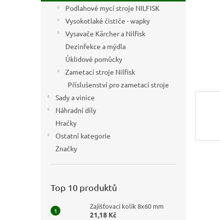
n
Podlahové mycí stroje NILFISK
e
Vysokotlaké čističe - wapky
l
Vysavače Kärcher a Nilfisk
Dezinfekce a mýdla
Úklidové pomůcky
Zametací stroje Nilfisk
Příslušenství pro zametací stroje
Sady a vinice
Náhradní díly
Hračky
Ostatní kategorie
Značky
Top 10 produktů
Zajišťovací kolík 8x60 mm
21,18 Kč