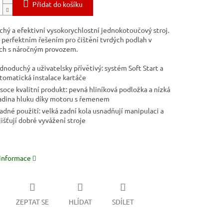
Přidat do košíku
hý a efektivní vysokorychlostní jednokotoučový stroj.
 perfektním řešením pro čištění tvrdých podlah v
ch s náročným provozem.
dnoduchý a uživatelsky přívětivý: systém Soft Start a
tomatická instalace kartáče
soce kvalitní produkt: pevná hliníková podložka a nízká
adina hluku díky motoru s řemenem
adné použití: velká zadní kola usnadňují manipulaci a
jišťují dobré vyvážení stroje
 informace
ZEPTAT SE
HLÍDAT
SDÍLET