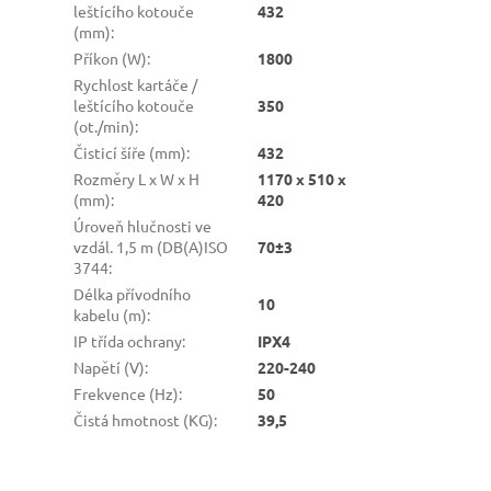
leštícího kotouče
432
(mm)
:
Příkon (W)
:
1800
Rychlost kartáče /
leštícího kotouče
350
(ot./min)
:
Čisticí šíře (mm)
:
432
Rozměry L x W x H
1170 x 510 x
(mm)
:
420
Úroveň hlučnosti ve
vzdál. 1,5 m (DB(A)ISO
70±3
3744
:
Délka přívodního
10
kabelu (m)
:
IP třída ochrany
:
IPX4
Napětí (V)
:
220-240
Frekvence (Hz)
:
50
Čistá hmotnost (KG)
:
39,5