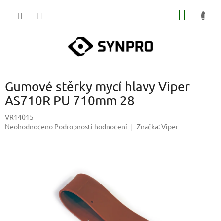
Přejít
NÁKUP
na
obsah
KOŠÍK
Gumové stěrky mycí hlavy Viper
AS710R PU 710mm 28
VR14015
Průměrné
Neohodnoceno
Podrobnosti hodnocení
Značka:
Viper
hodnocení
produktu
je
0,0
z
5
hvězdiček.