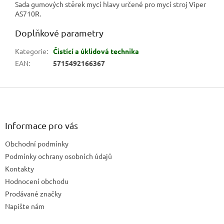
Sada gumových stěrek mycí hlavy určené pro mycí stroj Viper
AS710R.
Doplňkové parametry
Kategorie
:
Čistící a úklidová technika
EAN
:
5715492166367
Z
á
p
a
Informace pro vás
t
Obchodní podmínky
í
Podmínky ochrany osobních údajů
Kontakty
Hodnocení obchodu
Prodávané značky
Napište nám