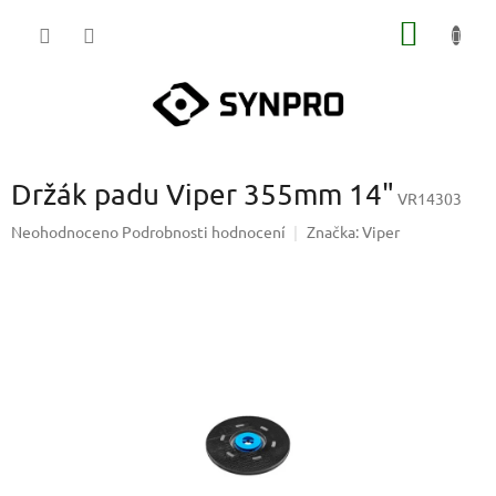
Přejít
NÁKUP
na
obsah
KOŠÍK
Držák padu Viper 355mm 14"
VR14303
Průměrné
Neohodnoceno
Podrobnosti hodnocení
Značka:
Viper
hodnocení
produktu
je
0,0
z
5
hvězdiček.