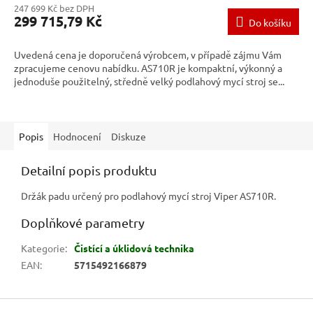
247 699 Kč bez DPH
299 715,79 Kč
Do košíku
Uvedená cena je doporučená výrobcem, v případě zájmu Vám
zpracujeme cenovu nabídku. AS710R je kompaktní, výkonný a
jednoduše použitelný, středně velký podlahový mycí stroj se...
Popis
Hodnocení
Diskuze
Detailní popis produktu
Držák padu určený pro podlahový mycí stroj Viper AS710R.
Doplňkové parametry
Kategorie
:
Čistící a úklidová technika
EAN
:
5715492166879
Z