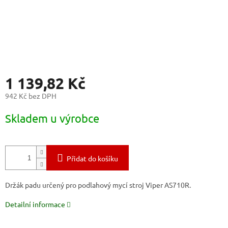
1 139,82 Kč
942 Kč bez DPH
Měrná
Skladem u výrobce
cena:
Přidat do košíku
Držák padu určený pro podlahový mycí stroj Viper AS710R.
Detailní informace