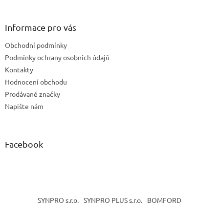
á
p
a
Informace pro vás
t
Obchodní podmínky
í
Podmínky ochrany osobních údajů
Kontakty
Hodnocení obchodu
Prodávané značky
Napište nám
Facebook
SYNPRO s.r.o.
SYNPRO PLUS s.r.o.
BOMFORD