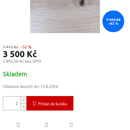
7 412 Kč
–52 %
7 412 Kč
–52 %
3 500 Kč
2 892,56 Kč bez DPH
Měrná
Skladem
cena:
Můžeme doručit do:
12.8.2026
Přidat do košíku