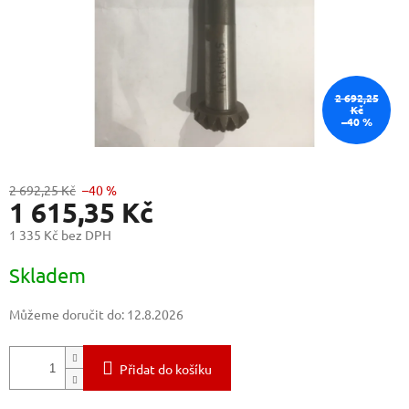
2 692,25
Kč
–40 %
2 692,25 Kč
–40 %
1 615,35 Kč
1 335 Kč bez DPH
Měrná
Skladem
cena:
Můžeme doručit do:
12.8.2026
Přidat do košíku