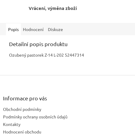
Vrácení, výměna zboží
Popis
Hodnocení
Diskuze
Detailní popis produktu
Ozubený pastorek Z-14 L-202 52447314
Z
á
p
a
Informace pro vás
t
Obchodní podmínky
í
Podmínky ochrany osobních údajů
Kontakty
Hodnocení obchodu