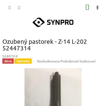
Přejít
NÁKUP
na
obsah
KOŠÍK
Ozubený pastorek - Z-14 L-202
52447314
52447314
Průměrné
Neohodnoceno
Podrobnosti hodnocení
Akce
Výprodej
hodnocení
produktu
je
0,0
z
5
hvězdiček.